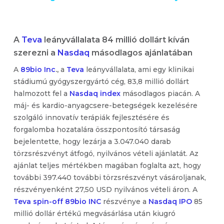
A
Teva
leányvállalata
84 millió dollárt kíván
szerezni a
Nasdaq
másodlagos ajánlatában
A
89bio Inc
.,
a
Teva
leányvállalata, ami egy klinikai
stádiumú gyógyszergyártó cég, 83,8 millió dollárt
halmozott fel a
Nasdaq index
másodlagos piacán. A
máj- és kardio-anyagcsere-betegségek kezelésére
szolgáló innovatív terápiák fejlesztésére és
forgalomba hozatalára összpontosító társaság
bejelentette, hogy lezárja a 3.047.040 darab
törzsrészvényt átfogó, nyilvános vételi ajánlatát. Az
ajánlat teljes mértékben magában foglalta azt, hogy
további 397.440 további törzsrészvényt vásároljanak,
részvényenként 27,50 USD nyilvános vételi áron. A
Teva spin-off 89bio INC
részvénye a
Nasdaq IPO
85
millió dollár értékű megvásárlása után kiugró