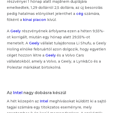
részvényei 1 hónap alatt majdnem duplájára
emelkedtek, 1,29 dollárról 2,5 dollárra, az új besorolás
pedig hatalmas előnyöket jelenthet a
cég
számára,
főként a
kínai piacon
kívül.
A
Geely
részvényének árfolyama ezen a héten 9,55%-
ot korrigált, miután egy hónap alatt 29,55%-ot
menetelt. A
Geely
vállalat tulajdonosa Li Shufu, a Geely
Holing elnöke februártól azon dolgozik, hogy egyetlen
céget hozzon létre a
Geely
és a Volvo Cars
vállalatokból, amely a Volvo, a Geely, a Lynk&Co és a
Polestar márkákat birtokolná.
Az
Intel
nagy dobásra készül
A hét közepén az
Intel
meghívásokat küldött ki a sajtó
tagjai számára egy titokzatos eseményre, mely