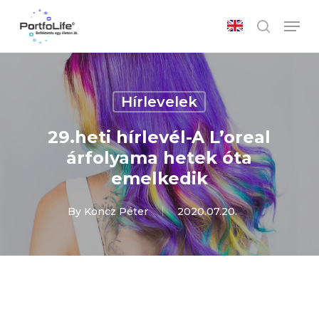
Skip
Men
to
search
main
Close
content
Menu
Hírlevelek
29.heti hírlevél-A L’oreal
árfolyama hetek óta
emelkedik
By
Koncz Péter
2020.07.20.