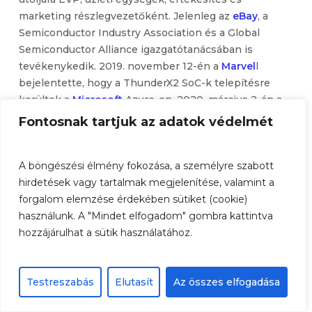
marketing részlegvezetőként. Jelenleg az
eBay
, a
Semiconductor Industry Association és a Global
Semiconductor Alliance igazgatótanácsában is
tevékenykedik. 2019. november 12-én a
Marvel
l
bejelentette, hogy a ThunderX2 SoC-k telepítésre
kerültek a
Microsoft
Azure-on. 2020. március 2-án a
Marvell
bejelentette az OCTEON Fusion és az
Fontosnak tartjuk az adatok védelmét
OCTEON TX2 5G infrastrukturális processzorokat,
valamint az 5G infrastruktúra processzorainak
A böngészési élmény fokozása, a személyre szabott
leszállítását a
Huawei
-nek, a
Nokia
-nak, az
Ericsson
-
hirdetések vagy tartalmak megjelenítése, valamint a
nak, a
ZTE
-nak és a
Samsung
vállalatnak. 2020.
forgalom elemzése érdekében sütiket (cookie)
március 16-án Marvell bejelentette a ThunderX3-ot és
használunk. A "Mindet elfogadom" gombra kattintva
a 2022-es ThunderX4 elkészítési és gyártási tervüket.
hozzájárulhat a sütik használatához.
A Rosenblatt Securities elemzője, Hans Mosesmann
fenntartotta a
Marvell Technology Group
vételi
minősítését, 42 dollár árcélt tűzve ki, amely körülbelül
Testreszabás
Elutasít
Az összes elfogadása
18,51% -kal haladja meg a jelenlegi 35,44 dolláros
részvényárfolyamot. Mosesmann arra számít, hogy a