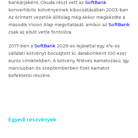
bankárjaként, Okuda részt vett az
SoftBank
konvertibilis kötvényeinek kibocsátásában 2003-ban
Az érintett vezetők állítólag még akkor megkezdte a
második Vision Alap megvitatását, amikor az
SoftBank
csak az elsőt vette fontolóra.
2017-ben a
SoftBank
2029-es lejárattal egy 4%-os
vállalati kötvényt bocsájtott ki, darabonként 100 ezer
eurós címletekben. A kötvény féléves kamatozású, így
márciusban és szeptemberben fizet kamatot
befektetői részére.
Egyedi részvények