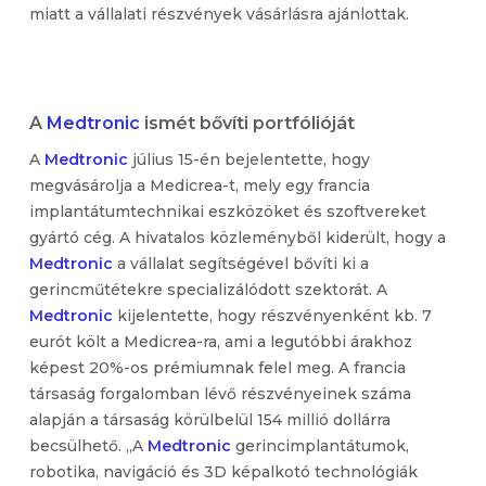
miatt a vállalati részvények vásárlásra ajánlottak.
A
Medtronic
ismét bővíti portfólióját
A
Medtronic
július 15-én bejelentette, hogy
megvásárolja a Medicrea-t, mely egy francia
implantátumtechnikai eszközöket és szoftvereket
gyártó cég. A hivatalos közleményből kiderült, hogy a
Medtronic
a vállalat segítségével bővíti ki a
gerincműtétekre specializálódott szektorát. A
Medtronic
kijelentette, hogy részvényenként kb. 7
eurót költ a Medicrea-ra, ami a legutóbbi árakhoz
képest 20%-os prémiumnak felel meg. A francia
társaság forgalomban lévő részvényeinek száma
alapján a társaság körülbelül 154 millió dollárra
becsülhető. „A
Medtronic
gerincimplantátumok,
robotika, navigáció és 3D képalkotó technológiák