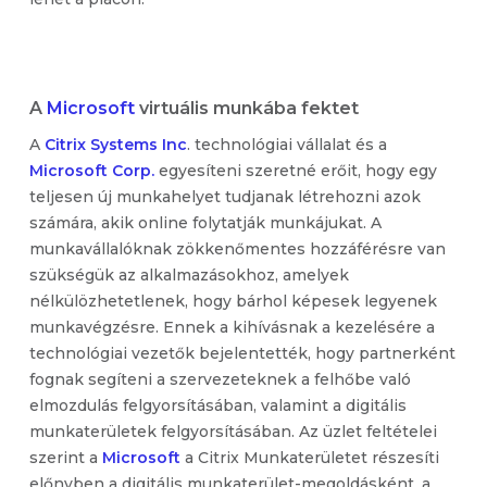
A
Microsoft
virtuális munkába fektet
A
Citrix Systems Inc
. technológiai vállalat és a
Microsoft Corp.
egyesíteni szeretné erőit, hogy egy
teljesen új munkahelyet tudjanak létrehozni azok
számára, akik online folytatják munkájukat. A
munkavállalóknak zökkenőmentes hozzáférésre van
szükségük az alkalmazásokhoz, amelyek
nélkülözhetetlenek, hogy bárhol képesek legyenek
munkavégzésre. Ennek a kihívásnak a kezelésére a
technológiai vezetők bejelentették, hogy partnerként
fognak segíteni a szervezeteknek a felhőbe való
elmozdulás felgyorsításában, valamint a digitális
munkaterületek felgyorsításában. Az üzlet feltételei
szerint a
Microsoft
a Citrix Munkaterületet részesíti
előnyben a digitális munkaterület-megoldásként, a