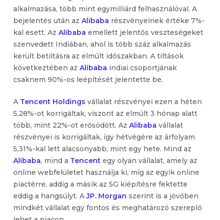
alkalmazása, több mint egymilliárd felhasználóval. A
bejelentés után az
Alibaba
részvényeinek értéke 7%-
kal esett. Az
Alibaba
emellett jelentős veszteségeket
szenvedett Indiában, ahol is több száz alkalmazás
került betiltásra az elmúlt időszakban. A tiltások
következtében az
Alibaba
indiai csoportjának
csaknem 90%-os leépítését jelentette be.
A
Tencent Holdings
vállalat részvényei ezen a héten
5,28%-ot korrigáltak, viszont az elmúlt 3 hónap alatt
több, mint 22%-ot erősödött. Az
Alibaba
vállalat
részvényei is korrigáltak, így hétvégére az árfolyam
5,31%-kal lett alacsonyabb, mint egy hete. Mind az
Alibaba
, mind a
Tencent
egy olyan vállalat, amely az
online webfelületet használja ki, míg az egyik online
piactérre, addig a másik az 5G kiépítésre fektette
eddig a hangsúlyt. A
JP. Morgan
szerint is a jövőben
mindkét vállalat egy fontos és meghatározó szereplő
lehet a piacon.