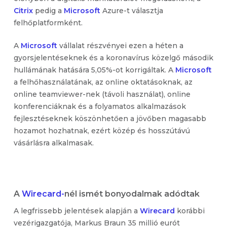
Citrix
pedig a
Microsoft
Azure-t választja
felhőplatformként.
A
Microsoft
vállalat részvényei ezen a héten a
gyorsjelentéseknek és a koronavírus közelgő második
hullámának hatására 5,05%-ot korrigáltak. A
Microsoft
a felhőhasználatának, az online oktatásoknak, az
online teamviewer-nek (távoli használat), online
konferenciáknak és a folyamatos alkalmazások
fejlesztéseknek köszönhetően a jövőben magasabb
hozamot hozhatnak, ezért közép és hosszútávú
vásárlásra alkalmasak.
A
Wirecard-
nél ismét bonyodalmak adódtak
A legfrissebb jelentések alapján a
Wirecard
korábbi
vezérigazgatója, Markus Braun 35 millió eurót