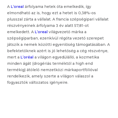
A
L’oreal
árfolyama hetek óta emelkedik, így
elmondható az is, hogy ezt a hetet is 0,38%-os
plusszal zárta a vállalat. A francia szépségipari vállalat
részvényeinek árfolyama 3 év alatt 57,81-ot
emelkedett. A
L’oreal
világvezető márka a
szépségiparban, ezenkívül régóta vezető szerepet
játszik a nemek közötti egyenlőség támogatásában. A
befektetőknek azért is jó lehetőség a cég részvénye,
mert a
L’oréal
a világon egyedülálló, a kozmetika
minden ágát (drogériás terméktől a high end
termékig) átölelő nemzetközi márkaportfólióval
rendelkezik, amely szerte a világon válaszol a
fogyasztók változatos igényeire.