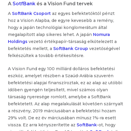
A
SotfBank
és a Vision Fund tervek
A
SoftBank Csoport
az egyes befektetőktől pénzt
hoz a Vision Alapba, de egyre kevesebb a remény,
hogy a japán technológiai konglomerátum által
megalapított alap sikeres lehet. A japán
Nomura
Holdings
vezető értékpapír-társaság elkötelezett a
befektetés mellett, a
SoftBank Group
vezetőségével
felkészültek a tovább értékesítésre.
A Vision Fund egy 100 milliárd dolláros befektetési
eszköz, amelyet részben a Szaúd-Arábia szuverén
befektetési alapjai finanszíroztak, ez az alap az utóbbi
időben gyengén teljesített, mivel számos olyan
társaság nyeresége romlott, amelybe a SoftBank
befektetett. Az alap megalakulását követően szárnyalt
a részvény, 2019 márciusában a befektetési hozam
29% volt. De ez év márciusában mínusz 1%-ra esett
vissza. Ez arra kényszerítette az
SoftBank
-ot, hogy