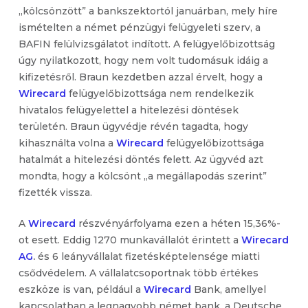
„kölcsönzött” a bankszektortól januárban, mely híre
ismételten a német pénzügyi felügyeleti szerv, a
BAFIN felülvizsgálatot indított. A felügyelőbizottság
úgy nyilatkozott, hogy nem volt tudomásuk idáig a
kifizetésről. Braun kezdetben azzal érvelt, hogy a
Wirecard
felügyelőbizottsága nem rendelkezik
hivatalos felügyelettel a hitelezési döntések
területén. Braun ügyvédje révén tagadta, hogy
kihasználta volna a
Wirecard
felügyelőbizottsága
hatalmát a hitelezési döntés felett. Az ügyvéd azt
mondta, hogy a kölcsönt „a megállapodás szerint”
fizették vissza.
A
Wirecard
részvényárfolyama ezen a héten 15,36%-
ot esett. Eddig 1270 munkavállalót érintett a
Wirecard
AG
.
és 6 leányvállalat fizetésképtelensége miatti
csődvédelem. A vállalatcsoportnak több értékes
eszköze is van, például a
Wirecard
Bank, amellyel
kapcsolatban a legnagyobb német bank, a Deutsche