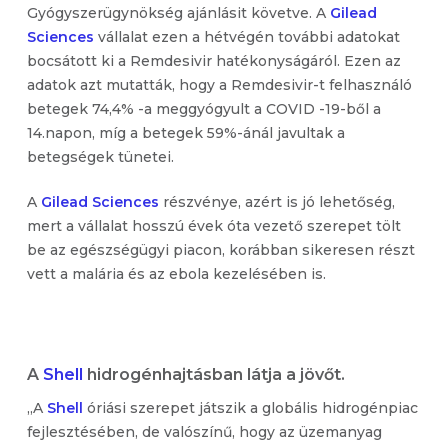
Gyógyszerügynökség ajánlásit követve. A
Gilead
Sciences
vállalat ezen a hétvégén további adatokat
bocsátott ki a Remdesivir hatékonyságáról. Ezen az
adatok azt mutatták, hogy a Remdesivir-t felhasználó
betegek 74,4% -a meggyógyult a COVID -19-ből a
14.napon, míg a betegek 59%-ánál javultak a
betegségek tünetei.
A
Gilead Sciences
részvénye, azért is jó lehetőség,
mert a vállalat hosszú évek óta vezető szerepet tölt
be az egészségügyi piacon, korábban sikeresen részt
vett a malária és az ebola kezelésében is.
A
Shell
hidrogénhajtásban látja a jövőt.
„A
Shell
óriási szerepet játszik a globális hidrogénpiac
fejlesztésében, de valószínű, hogy az üzemanyag