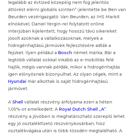
legalább az évtized közepéig nem fog jelentős
áttörést elérni globális szinten”-jelentette be Ben van
Beurden vezérigazgató. Van Beurden, az IHS Markit
elnökével, Daniel Yergin-rel folytatott online
interjúban kijelentett, hogy hosszú távú sikereket
jósolt azoknak a vállalkozásoknak, melyek a
hidrogénhajtású járművek fejlesztésére adták a
fejüket. Ilyen például a
Bosch
német márka. Bár a
legtöbb vállalat sokkal inkább az e-mobilitás felé
hajlik, mégis vannak példák, mikor a hidrogénhajtás
igen előnyösnek bizonyulhat. Az olyan cégek, mint a
Hyundai
már alkottak is saját hidrogénhajtású
járművet.
A
Shell
vállalat részvény árfolyama ezen a héten
1,05%-ot emelkedett. A
Royal Dutch Shell „A”
részvény a jövőben is meghatározható szereplő lehet
egy jó osztalékfizető részvénykosárban, hisz
osztalékvágása után is több tőzsdén megtalálható. A