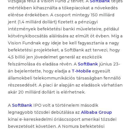
vizsgálja felül a Vision Fund 2 tervét. A
SoftBank
teljes
mértékben kihasználta a tőkepiacokat a növekedés
elérése érdekében. A csoport mintegy 150 milliárd
jent (1,4 milliárd dollárt) fizetett a pénzügyi
intézmények befektetési banki műveleteire, például
kötvénykibocsátás aláírására az elmúlt öt évben. Míg a
Vision Fundnak egy ideje be kell fagyasztania a nagy
befektetési projekteket, a SoftBank azt tervezi, hogy
4,5 billió jen jövedelmet generál az eszközök
felszámolása és eladása révén. A
SoftBank
június 23-
án bejelentette, hogy eladja a
T-Mobile
egyesült
államokbeli telekommunikációs társaságban fennálló
részesedését. A piaci ár alapján az eladások várhatóan
akár 20 milliárd dollárt is elérhetnek.
A
SoftBank
IPO volt a történelem második
legnagyobb tőzsdei debütálása az
Alibaba Group
kínai e-kereskedelmi óriáscsoport amerikai tőzsdei
bevezetését követően. A Nomura befektetési