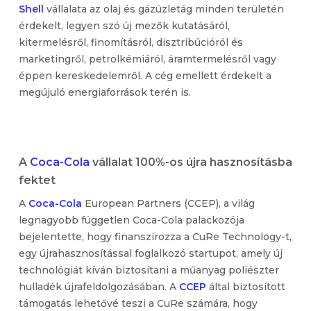
Shell
vállalata az olaj és gázüzletág minden területén
érdekelt, legyen szó új mezők kutatásáról,
kitermelésről, finomításról, disztribúcióról és
marketingről, petrolkémiáról, áramtermelésről vagy
éppen kereskedelemről. A cég emellett érdekelt a
megújuló energiaforrások terén is.
A
Coca-Cola
vállalat 100%-os újra hasznosításba
fektet
A
Coca-Cola
European Partners (CCEP), a világ
legnagyobb független Coca-Cola palackozója
bejelentette, hogy finanszírozza a CuRe Technology-t,
egy újrahasznosítással foglalkozó startupot, amely új
technológiát kíván biztosítani a műanyag poliészter
hulladék újrafeldolgozásában. A
CCEP
által biztosított
támogatás lehetővé teszi a CuRe számára, hogy