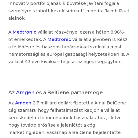
innovatív portfóliójának kibővítése javítani fogja a
személyre szabott kezeléseinket”-mondta Jacob Paul
alelnök.
A
Medtronic
vállalat részvényei ezen a héten 8,96%-
ot emelkedtek. A
Medtronic
vállalat a jövőben is kész
a fejlődésre és hasznos tanácsokkal szolgál a most
németországi és európai gazdasági helyzetekben is. A
vállalat 43 éve kiválóan teljesít az egészségügyben.
Az
Amgen
és a BeiGene partnersége
Az
Amgen
2,7 milliárd dollárt fizetett a kínai BeiGene
cég számára, hogy felhatalmazást kapjon a vállalat
kereskedelmi felméréseinek használatához, illetve,
hogy tovább erősítse a jelenlétét a cég
marketingjében. Vasárnap a BeiGene bejelentette,