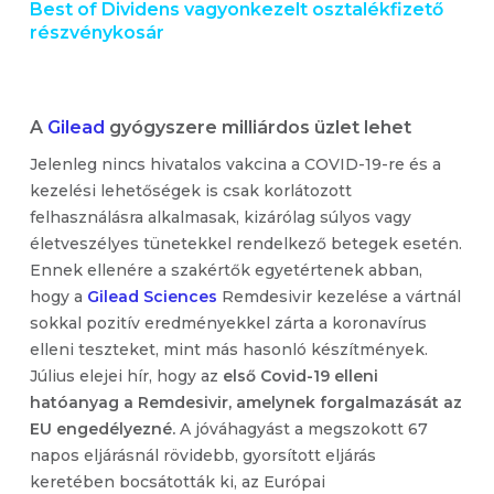
Best of Dividens vagyonkezelt osztalékfizető
részvénykosár
A
Gilead
gyógyszere milliárdos üzlet lehet
Jelenleg nincs hivatalos vakcina a COVID-19-re és a
kezelési lehetőségek is csak korlátozott
felhasználásra alkalmasak, kizárólag súlyos vagy
életveszélyes tünetekkel rendelkező betegek esetén.
Ennek ellenére a szakértők egyetértenek abban,
hogy a
Gilead Sciences
Remdesivir kezelése a vártnál
sokkal pozitív eredményekkel zárta a koronavírus
elleni teszteket, mint más hasonló készítmények.
Július elejei hír, hogy az
első Covid-19 elleni
hatóanyag a Remdesivir, amelynek forgalmazását az
EU engedélyezné.
A jóváhagyást a megszokott 67
napos eljárásnál rövidebb, gyorsított eljárás
keretében bocsátották ki, az Európai