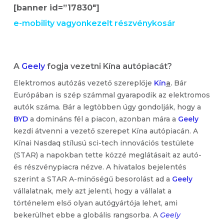
[banner id=”17830″]
e-mobility vagyonkezelt részvénykosár
A
Geely
fogja vezetni Kína autópiacát?
Elektromos autózás vezető szereplője
Kín
a
.
Bár
Európában is szép számmal gyarapodik az elektromos
autók száma. Bár a legtöbben úgy gondolják, hogy a
BYD
a domináns fél a piacon, azonban mára a
Geely
kezdi átvenni a vezető szerepet Kína autópiacán. A
Kínai Nasdaq stílusú sci-tech innovációs testülete
(STAR) a napokban tette közzé meglátásait az autó-
és részvénypiacra nézve. A hivatalos bejelentés
szerint a STAR A-minőségű besorolást ad a
Geely
vállalatnak, mely azt jelenti, hogy a vállalat a
történelem első olyan autógyártója lehet, ami
bekerülhet ebbe a globális rangsorba. A
Geely