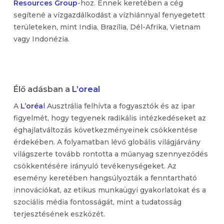
Resources Group
-hoz. Ennek keretében a cég
segítené a vízgazdálkodást a vízhiánnyal fenyegetett
területeken, mint India, Brazília, Dél-Afrika, Vietnam
vagy Indonézia.
Élő adásban a
L’oreal
A
L’oréa
l
Ausztrália felhívta a fogyasztók és az ipar
figyelmét, hogy tegyenek radikális intézkedéseket az
éghajlatváltozás következményeinek csökkentése
érdekében. A folyamatban lévő globális világjárvány
világszerte tovább rontotta a műanyag szennyeződés
csökkentésére irányuló tevékenységeket. Az
esemény keretében hangsúlyozták a fenntartható
innovációkat, az etikus munkaügyi gyakorlatokat és a
szociális média fontosságát, mint a tudatosság
terjesztésének eszközét.