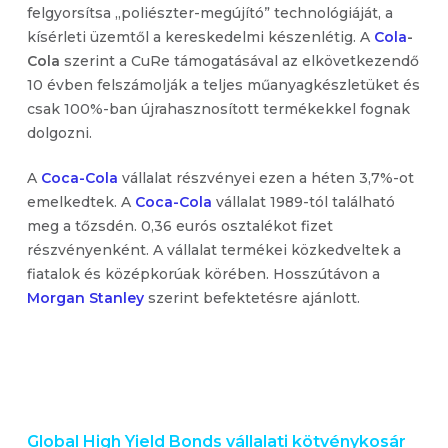
felgyorsítsa „poliészter-megújító” technológiáját, a
kísérleti üzemtől a kereskedelmi készenlétig. A
Cola
-
Cola
szerint a CuRe támogatásával az elkövetkezendő
10 évben felszámolják a teljes műanyagkészletüket és
csak 100%-ban újrahasznosított termékekkel fognak
dolgozni.
A
Coca-Cola
vállalat részvényei ezen a héten 3,7%-ot
emelkedtek. A
Coca-Cola
vállalat 1989-tól található
meg a tőzsdén. 0,36 eurós osztalékot fizet
részvényenként. A vállalat termékei közkedveltek a
fiatalok és középkorúak körében. Hosszútávon a
Morgan Stanley
szerint befektetésre ajánlott.
Global High Yield Bonds vállalati kötvénykosár