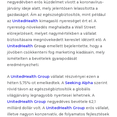
negyedévben erős küzdelmet vívott a koronavírus-
járvány ideje alatt, mely jelentősen lelassította a
gazdaságot. Ám az egészségbiztosítók, mint például
az
UnitedHealth
kimagasló nyereséget ért el. A
nyereség-növekedés meghaladta a Wall Street
előrejelzéseit, melyet nagymértékben a vállalat
biztosításaira megnövekedett kereslet idézett elő. A
UnitedHealth
Group
emellett bejelentette, hogy a
jövőben csökkenteni fog marketing kiadásain, mely
ismételten a bevételek gyarapodását
eredményezheti.
A
UnitedHealth Group
vállalat részvényei ezen a
héten 5,75%-ot emelkedtek. A
Seeking Alpha
szerint
rövid távon az egészségbiztosítók a globális
világjárvány legnagyobb nyertesei lehetnek. A
UnitedHealth Group
negyedéves bevétele 62,1
milliárd dollár volt. A
UnitedHealth Group
erős vállalat,
illetve nagyon konzervatív, de folyamatos fejlesztések