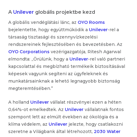
A
Unilever
globális projektbe kezd
A globális vendéglátási lánc, az
OYO Rooms
bejelentette, hogy együttműködik a
Unilever
-rel a
társaság tisztasági és szennyvízkezelési
rendszereinek fejlesztésében és bevezetésben. Az
OYO Corporations
vezérigazgatója, Ritesh Agarwal
elmondta: „Örülünk, hogy a
Unilever
-rel való partneri
kapcsolattal és megbízható termékeik biztosításával
képesek vagyunk segíteni az ügyfeleknek és
munkatársainknak a lehető legnagyobb biztonság
megteremtésében.”
A holland
Unilever
vállalat részvényei ezen a héten
0,64%-ot emelkedtek. Az
Unilever
vállalatnak fontos
szempont lett az elmúlt években az ökológia és a
klíma védelem, az
Unilever
jelezte, hogy csatlakozni
szeretne a Világbank által létrehozott,
2030 Water