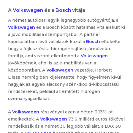
A
Volkswagen
és a
Bosch
vitája
A német autóipari egyik legnagyobb autógyártója, a
Volkswagen
és a Bosch között hatalmas vita alakult ki
a jövő mobilitása szempontjából. A partner
kapcsolatban lévő vállalatok közül a
Bosch
eltökélte,
hogy a fejlesztést a hidrogénhajtású járművekre
fordítja, ami viszont ellentmond a
Volkswagen
jövőképének, ahol is az e-mobilitás van a
középpontban. A
Volkswagen
vezetője, Herbert
Diess nemrégiben kijelentette, hogy figyelmen kívül
hagyják az egyéb alacsony szén-dioxid-kibocsátású
rendszereket, például az említett hidrogén
üzemanyagcellákat.
A
Volkswagen
részvényei ezen a héten 3,13%-ot
emelkedtek. A
Volkswagen
73,6 milliárd eurós tőkével
rendelkezik és a német 30 legjobb vállalat, a DAX 30