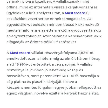
vannak nyitva a közelben. A vállalkozások mind
offline, mind az interneten vissza akarják vonzani az
ügyfeleket a krízishelyzet után, a
Mastercard
új
eszközöket vezethet be ennek támogatására. Az
egyedülálló weboldalon minden típusú kiskereskedő
megtalálható lenne az éttermektől a gyógyszertárakig
a vegytisztítókon át. Azonosítaná a kereskedőket, akik
elfogadják az érintés nélküli fizetéseket.
A
Mastercard
vállalat részvényárfolyama 2,83%-ot
emelkedett ezen a héten, míg az elmúlt három hónap
alatt 16,96%-ot erősödtek a cég papírjai. A vállalat
részvényei a jövőben jó lehetőség közép és
hosszútávon, mert percenként 60.000 fő használja a
cég platina és plasztik kártyáját. Illetve a
készpénzmentes forgalom egyre jobban elfogadott az
egész világban, növelve ezáltal a kártyák használatát.