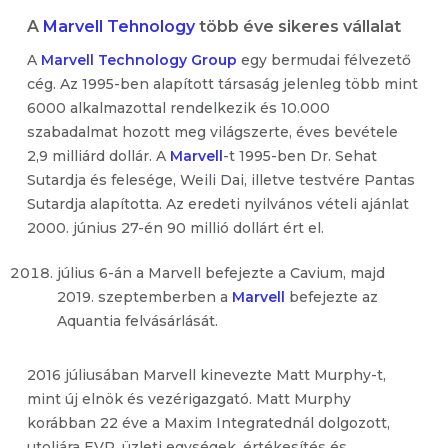
A
Marvell Tehnology
több éve sikeres vállalat
A
Marvell Technology Group
egy bermudai félvezető
cég. Az 1995-ben alapított társaság jelenleg több mint
6000 alkalmazottal rendelkezik és 10.000
szabadalmat hozott meg világszerte, éves bevétele
2,9 milliárd dollár. A
Marvell
-t 1995-ben Dr. Sehat
Sutardja és felesége, Weili Dai, illetve testvére Pantas
Sutardja alapította. Az eredeti nyilvános vételi ajánlat
2000. június 27-én 90 millió dollárt ért el.
július 6-án a Marvell befejezte a Cavium, majd
2019. szeptemberben a
Marvell
befejezte az
Aquantia felvásárlását.
2016 júliusában Marvell kinevezte Matt Murphy-t,
mint új elnök és vezérigazgató. Matt Murphy
korábban 22 éve a Maxim Integratednál dolgozott,
utoljára EVP, üzleti egységek, értékesítés és