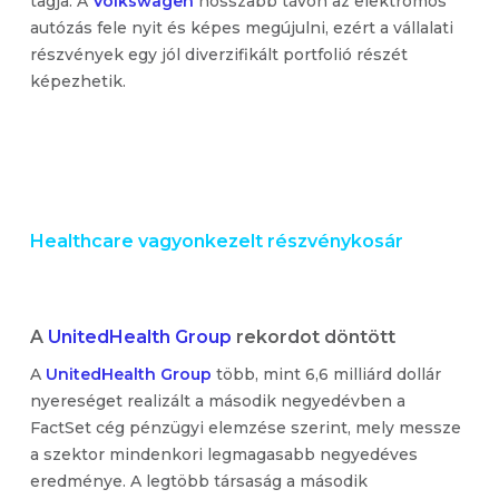
tagja. A
Volkswagen
hosszabb távon az elektromos
autózás fele nyit és képes megújulni, ezért a vállalati
részvények egy jól diverzifikált portfolió részét
képezhetik.
Healthcare vagyonkezelt részvény
kosár
A
UnitedHealth Group
rekordot döntött
A
UnitedHealth Group
több, mint 6,6 milliárd dollár
nyereséget realizált a második negyedévben a
FactSet cég pénzügyi elemzése szerint, mely messze
a szektor mindenkori legmagasabb negyedéves
eredménye. A legtöbb társaság a második