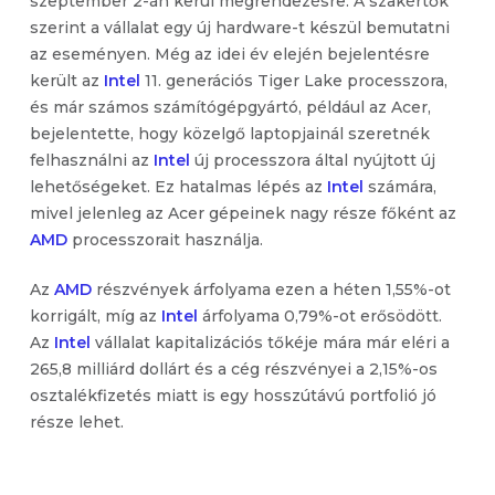
szeptember 2-án kerül megrendezésre. A szakértők
szerint a vállalat egy új hardware-t készül bemutatni
az eseményen. Még az idei év elején bejelentésre
került az
Intel
11. generációs Tiger Lake processzora,
és már számos számítógépgyártó, például az Acer,
bejelentette, hogy közelgő laptopjainál szeretnék
felhasználni az
Intel
új processzora által nyújtott új
lehetőségeket. Ez hatalmas lépés az
Intel
számára,
mivel jelenleg az Acer gépeinek nagy része főként az
AMD
processzorait használja.
Az
AMD
részvények árfolyama ezen a héten 1,55%-ot
korrigált, míg az
Intel
árfolyama 0,79%-ot erősödött.
Az
Intel
vállalat kapitalizációs tőkéje mára már eléri a
265,8 milliárd dollárt és a cég részvényei a 2,15%-os
osztalékfizetés miatt is egy hosszútávú portfolió jó
része lehet.