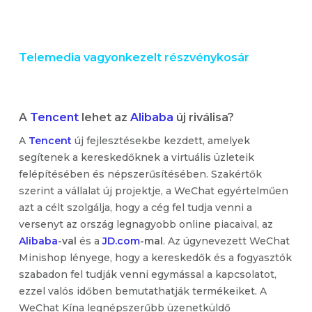
Telemedia vagyonkezelt részvénykosár
A
Tencent
lehet az
Alibaba
új riválisa?
A
Tencent
új fejlesztésekbe kezdett, amelyek
segítenek a kereskedőknek a virtuális üzleteik
felépítésében és népszerűsítésében. Szakértők
szerint a vállalat új projektje, a WeChat egyértelműen
azt a célt szolgálja, hogy a cég fel tudja venni a
versenyt az ország legnagyobb online piacaival, az
Alibaba
-val
és a
JD.com
-mal
. Az úgynevezett WeChat
Minishop lényege, hogy a kereskedők és a fogyasztók
szabadon fel tudják venni egymással a kapcsolatot,
ezzel valós időben bemutathatják termékeiket. A
WeChat Kína legnépszerűbb üzenetküldő