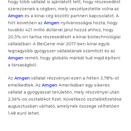
hogy több vállalat is ajánlatott tett, hogy részesedést
szerezzenek a cégben, mely veszélyeztette volna az
Amgen
és a kínai cég közötti partneri kapcsolatot. A
hírt követően az
Amgen
nyilvánosságra hozta, hogy
további 421 millió dollárral járul hozzá ahhoz, hogy
20,3%-on tartsa részesedését a kínai biotechnológiai
vállalatban. A BeiGene már 2017-ben kínai egyik
legnagyobb gyógyszer vállalatának számított és az
Amgen
reméli, hogy globális márkát tud majd építeni
a társaságból.
Az
Amgen
vállalat részvényei ezen a héten 3,78%-ot
emelkedtek. Az
Amgen
Amerikában egy sikeres
vállalat a gyógyászat területén, mely részvényei után
2,36%-os osztalékot fizet. Következő osztalékfizetése
augusztusban várható, amelynek összege vélhetően
1,48 euró lehet.