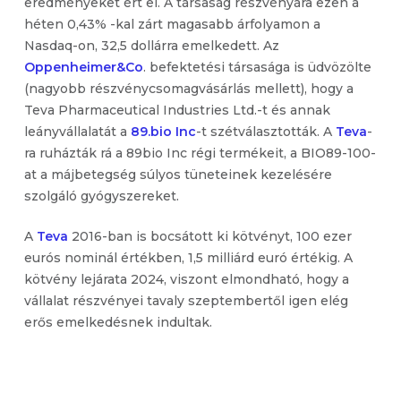
eredményeket ért el. A társaság részvényára ezen a
héten 0,43% -kal zárt magasabb árfolyamon a
Nasdaq-on, 32,5 dollárra emelkedett. Az
Oppenheimer&Co
. befektetési társasága is üdvözölte
(nagyobb részvénycsomagvásárlás mellett), hogy a
Teva Pharmaceutical Industries Ltd.-t és annak
leányvállalatát a
89.bio Inc
-t szétválasztották. A
Teva
-
ra ruházták rá a 89bio Inc régi termékeit, a BIO89-100-
at a májbetegség súlyos tüneteinek kezelésére
szolgáló gyógyszereket.
A
Teva
2016-ban is bocsátott ki kötvényt, 100 ezer
eurós nominál értékben, 1,5 milliárd euró értékig. A
kötvény lejárata 2024, viszont elmondható, hogy a
vállalat részvényei tavaly szeptembertől igen elég
erős emelkedésnek indultak.