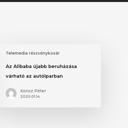
z
Telemedia részvénykosár
libaba
jabb
Az Alibaba újabb beruházása
eruházása
árható
várható az autóiparban
z
utóiparban
Koncz Péter
2020.01.14.