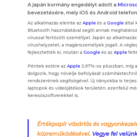
A japán kormány engedélyt adott a
Microso
bevezetésére, mely iOS és Android telefon
Az alkalmazás eleinte az
Apple
és a
Google
által 
Bluetooth használatával segíti annak meghatároz
vírussal fertőzött személlyel. Japán az alkalmaz
vírushelyzetet, a magánszemélyek jogait. A végle
fejlesztették ki, miután a
Google
és az
Apple
felt
Péntek estére az
Apple
3,97%-os pluszban, míg 
dolgozik, hogy növelje befolyását számítástechnik
rendszerének segítségével. Új irányokba is terje
laptopok és videójátékok területén, ezenfelül m
keresőszoftverekkel is.
Értékpapír vásárlás és vagyonkezel
közreműködésével.
Vegye fel velün