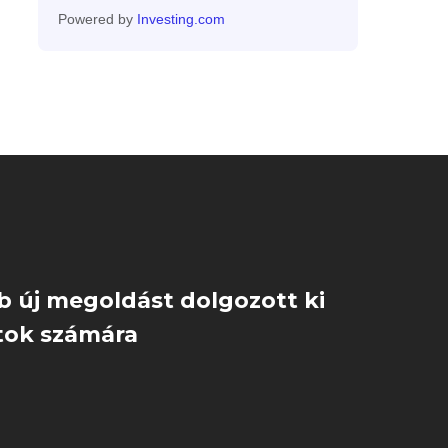
Powered by
Investing.com
b új megoldást dolgozott ki
atok számára