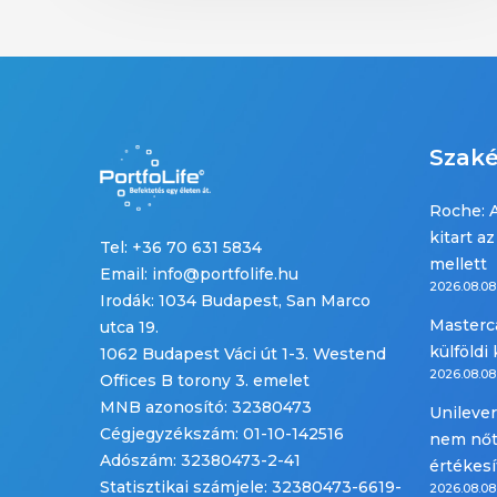
Szaké
Roche: A
kitart a
Tel: +36 70 631 5834
mellett
Email: info@portfolife.hu
2026.08.08
Irodák: 1034 Budapest, San Marco
Masterca
utca 19.
külföldi
1062 Budapest Váci út 1-3. Westend
2026.08.08
Offices B torony 3. emelet
MNB azonosító: 32380473
Unilever
Cégjegyzékszám: 01-10-142516
nem nőtt
Adószám: 32380473-2-41
értékes
Statisztikai számjele: 32380473-6619-
2026.08.08