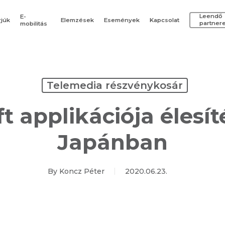
Leendő
E-
rjúk
Elemzések
Események
Kapcsolat
partner
mobilitás
Telemedia részvénykosár
t applikációja élesít
Japánban
By
Koncz Péter
2020.06.23.