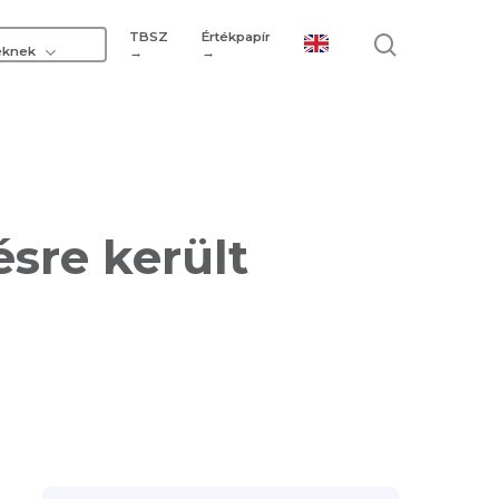
TBSZ
Értékpapír
search
eknek
→
→
ésre került