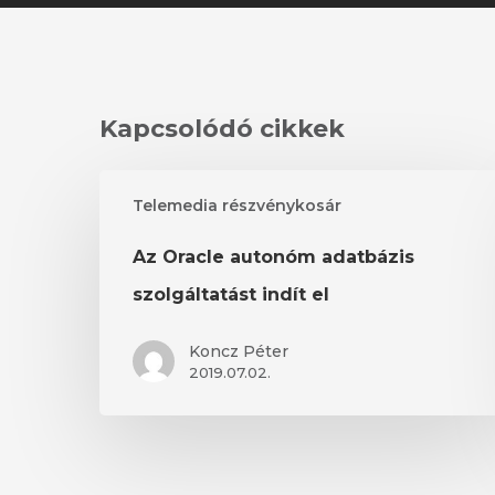
Kapcsolódó cikkek
Az
Telemedia részvénykosár
Oracle
autonóm
Az Oracle autonóm adatbázis
adatbázis
szolgáltatást
szolgáltatást indít el
indít
el
Koncz Péter
2019.07.02.