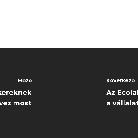
Előző
Következő
kereknek
Az Ecola
vez most
a vállal