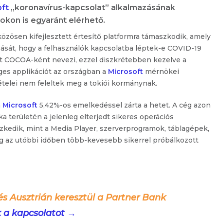
ft
„koronavírus-kapcsolat” alkalmazásának
okon is egyaránt elérhető.
közösen kifejlesztett értesítő platformra támaszkodik, amely
ását, hogy a felhasználók kapcsolatba léptek-e COVID-19
ást COCOA-ként nevezi, ezzel diszkrétebben kezelve a
ges applikációt az országban a
Microsoft
mérnökei
ételei nem feleltek meg a tokiói kormánynak.
a
Microsoft
5,42%-os emelkedéssel zárta a hetet. A cég azon
a területén a jelenleg elterjedt sikeres operációs
szkedik, mint a Media Player, szerverprogramok, táblagépek,
ég az utóbbi időben több-kevesebb sikerrel próbálkozott
és Ausztrián keresztül a Partner Bank
k a kapcsolatot →