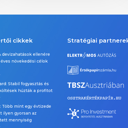
rtői cikkek
Stratégiai partnere
 devizahatások ellenére
z éves növekedési célok
.
rd: Stabil fogyasztás és
 költések húzták a profitot
.
: Több mint egy évtizede
 ilyen gyorsan az
ített mennyiség
.