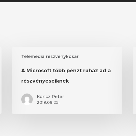
A
A
Telemedia részvénykosár
Microsoft
A
több
ú
A Microsoft több pénzt ruház ad a
pénzt
b
ruház
v
részvényeseiknek
ad
a
a
a
Koncz Péter
részvényeseiknek
2019.09.25.