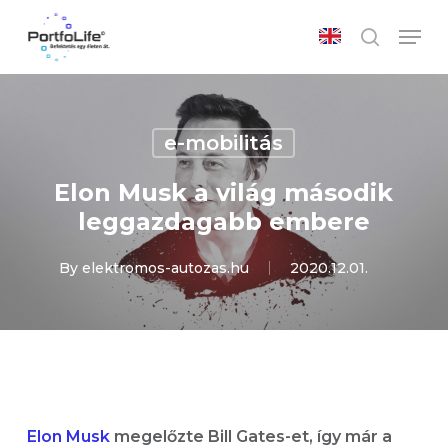
Skip
Men
to
search
main
Close
content
Menu
e-mobilitás
Elon Musk a világ második
leggazdagabb embere
By
elektromos-autozas.hu
2020.12.01.
Elon Musk
megelőzte Bill Gates-et, így már a