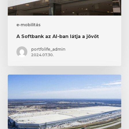
e-mobilitás
A Softbank az AI-ban látja a jövőt
portfolife_admin
2024.07.30.
A
Tesla
nagy
bulija