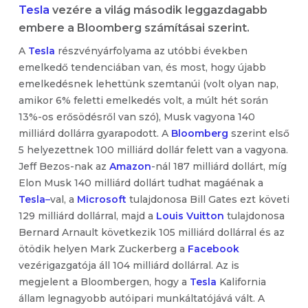
Tesla
vezére a világ második leggazdagabb
embere a Bloomberg számításai szerint.
A
Tesla
részvényárfolyama az utóbbi években
emelkedő tendenciában van, és most, hogy újabb
emelkedésnek lehettünk szemtanúi (volt olyan nap,
amikor 6% feletti emelkedés volt, a múlt hét során
13%-os erősödésről van szó), Musk vagyona 140
milliárd dollárra gyarapodott. A
Bloomberg
szerint első
5 helyezettnek 100 milliárd dollár felett van a vagyona.
Jeff Bezos-nak az
Amazon
-nál 187 milliárd dollárt, míg
Elon Musk 140 milliárd dollárt tudhat magáénak a
Tesla
–
val, a
Microsoft
tulajdonosa Bill Gates ezt követi
129 milliárd dollárral, majd a
Louis Vuitton
tulajdonosa
Bernard Arnault következik 105 milliárd dollárral és az
ötödik helyen Mark Zuckerberg a
Facebook
vezérigazgatója áll 104 milliárd dollárral. Az is
megjelent a Bloombergen, hogy a
Tesla
Kalifornia
állam legnagyobb autóipari munkáltatójává vált. A