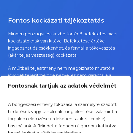
Fontos kockázati tájékoztatás
Minden pénzügyi eszközbe történő befektetés piaci
kockázatoknak van kitéve. Befektetése értéke
ingadozhat és csökkenhet, és fennáll a tőkevesztés
(akár teljes veszteség) kockázata.
A múltbeli teljesítmény nem megbízható mutató a
jövőbeli teljesítményre nézve, és nem garantálja a
jövőbeli sikereket.
Fontosnak tartjuk az adatok védelmét
TBSZ esetében az adókezelés a személyes státusztól
függ és változhat.
A böngészési élmény fokozása, a személyre szabott
hirdetések vagy tartalmak megjelenítése, valamint a
A bemutatott értékpapírok nem személyre szóló
forgalom elemzése érdekében sütiket (cookie)
befektetési ajánlások, és jelentős kockázatot
használunk. A "Mindet elfogadom" gombra kattintva
hordozhatnak.