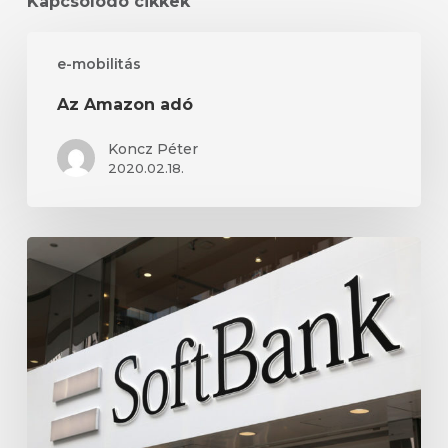
Kapcsolódó cikkek
Az
e-mobilitás
Amazon
adó
Az Amazon adó
Koncz Péter
2020.02.18.
A
Softbank
az
AI-
ban
látja
a
jövőt