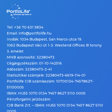
Tel: +36 70 631 5834
Email: info@portfolife.hu
Irodák: 1034 Budapest, San Marco utca 19.
1062 Budapest Váci út 1-3. Westend Offices B torony
3. emelet
MNB azonosító: 32380473
Cégjegyzékszám: 01-10-142516
Adószám: 32380473-2-41
Statisztikai számjele: 32380473-6619-114-01
Portfolife CIB számlaszám: 10700134-74578627-
51100005
IBAN: HU55 1070 0134 7457 8627 5110 0005
Pénzforgalmi jelzőszám:
CIB Bank Zrt. – IBAN: HU55 1070 0134 7457 8627 5110
0005