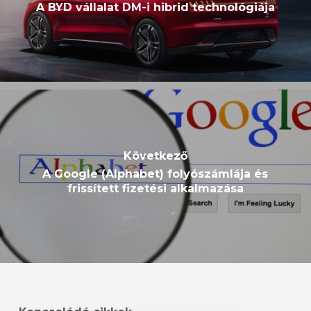
A BYD vállalat DM-i hibrid technológiája
Következő
A Google (Alphabet) folyószámlája és
frissített fizetési alkalmazása