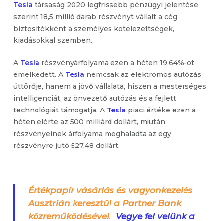
Tesla
társaság 2020 legfrissebb pénzügyi jelentése
szerint 18,5 millió darab részvényt vállalt a cég
biztosítékként a személyes kötelezettségek,
kiadásokkal szemben.
A
Tesla
részvényárfolyama ezen a héten 19,64%-ot
emelkedett. A
Tesla
nemcsak az elektromos autózás
úttörője, hanem a jövő vállalata, hiszen a mesterséges
intelligenciát, az önvezető autózás és a fejlett
technológiát támogatja. A
Tesla
piaci értéke ezen a
héten elérte az 500 milliárd dollárt, miután
részvényeinek árfolyama meghaladta az egy
részvényre jutó 527,48 dollárt.
Értékpapír vásárlás és vagyonkezelés
Ausztrián keresztül a Partner Bank
közreműködésével.
Vegye fel velünk a