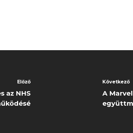
Előző
Következő
és az NHS
A Marvel
működésé
együttm