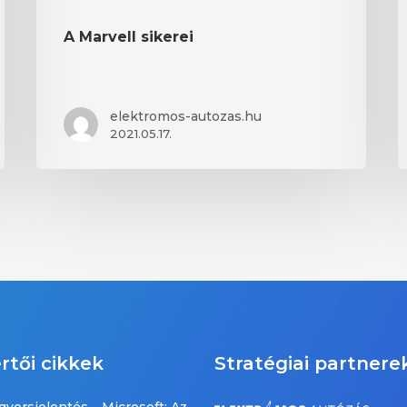
A Marvell sikerei
elektromos-autozas.hu
2021.05.17.
rtői cikkek
Stratégiai partnere