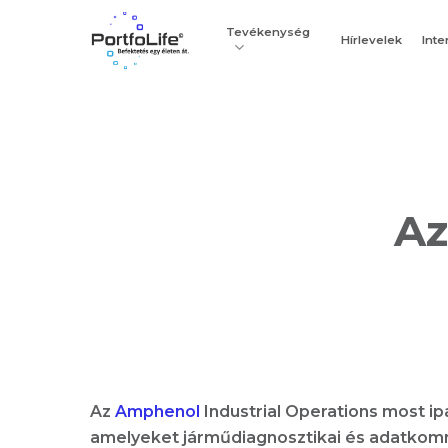
Skip
Tevékenység
to
Hírlevelek
Inte
main
content
Az
Az
Amphenol
Industrial Operations most ip
amelyeket járműdiagnosztikai és adatkomm