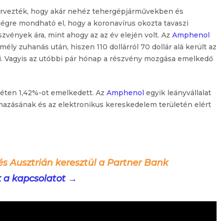
tervezték, hogy akár nehéz tehergépjárművekben és
cégre mondható el, hogy a koronavírus okozta tavaszi
szvények ára, mint ahogy az az év elején volt. Az
Amphenol
ly zuhanás után, hiszen 110 dollárról 70 dollár alá került az
ülni. Vagyis az utóbbi pár hónap a részvény mozgása emelkedő
héten 1,42%-ot emelkedett. Az
Amphenol
egyik leányvállalat
mazásának és az elektronikus kereskedelem területén elért
és Ausztrián keresztül a Partner Bank
k a kapcsolatot →