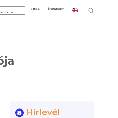
TBSZ
Értékpapír
search
eknek
→
→
ója
Hírlevél