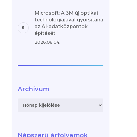
Microsoft: A 3M új optikai
technológiájával gyorsítaná
az AI-adatközpontok
építését
2026.08.04.
Archívum
Archívum
Népszerű árfolyamok