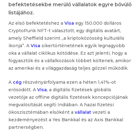
befektetésekbe merülő vállalatok egyre bővülő
listájához.
Az első befektetéshez a
Visa
egy 150.000 dolláros
CryptoPunk NFT-t választott, egy digitális avatárt,
amely Sheffield szerint „a kriptoközösség kulturális
ikonja”. A
Visa
sikertörténetének egyik legnagyobb
oka a vállalat ciklikus kötődése. Ez azt jelenti, hogy a
fogyasztók és a vállalkozások többet költenek, amikor
az amerikai és a világgazdaság teljes gőzzel működik.
A
cég
részvényárfolyama ezen a héten 1,41%-ot
erősödött. A
Visa
, a digitális fizetések globális
vezetője az offline digitális fizetések koncepciójának
megvalósítását segíti Indiában. A hazai fizetési
ökoszisztémában elsőként a
vállalat
vezeti a
kezdeményezést a Yes Bankkal és az Axis Bankkal
partnerségben.