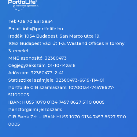
Tel: +36 70 631 5834
Email: info@portfolife.hu
Irodák: 1034 Budapest, San Marco utca 19.
1062 Budapest Váci út 1-3. Westend Offices B torony
3. emelet
MNB azonosító: 32380473
Cégjegyzékszám: 01-10-142516
Adószám: 32380473-2-41
Statisztikai számjele: 32380473-6619-114-01
Portfolife CIB számlaszám: 10700134-74578627-
51100005
IBAN: HU55 1070 0134 7457 8627 5110 0005
Pénzforgalmi jelzőszám:
CIB Bank Zrt. – IBAN: HU55 1070 0134 7457 8627 5110
0005