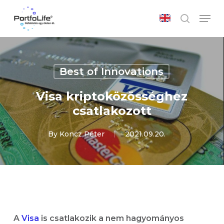
Skip
Men
to
search
main
Close
content
Menu
Best of Innovations
Visa kriptoközösséghez
csatlakozott
By
Koncz Péter
2021.09.20.
A
Visa
is csatlakozik a nem hagyományos