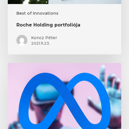
Best of Innovations
Roche Holding portfoliója
Koncz Péter
2021.11.23.
A
Meta
belép
a
felhőpiacra
is