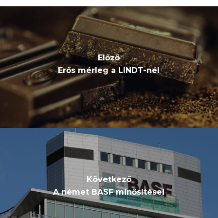
Előző
Erős mérleg a LINDT-nél
Következő
A német BASF minősítései