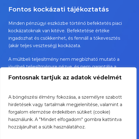
Fontos kockázati tájékoztatás
Minden pénzügyi eszközbe történő befektetés piaci
kockázatoknak van kitéve. Befektetése értéke
ingadozhat és csökkenhet, és fennáll a tőkevesztés
(akár teljes veszteség) kockázata.
A múltbeli teljesítmény nem megbízható mutató a
jövőbeli teljesítményre nézve, és nem garantálja a
jövőbeli sikereket.
Fontosnak tartjuk az adatok védelmét
TBSZ esetében az adókezelés a személyes státusztól
függ és változhat.
A böngészési élmény fokozása, a személyre szabott
hirdetések vagy tartalmak megjelenítése, valamint a
A bemutatott értékpapírok nem személyre szóló
forgalom elemzése érdekében sütiket (cookie)
befektetési ajánlások, és jelentős kockázatot
használunk. A "Mindet elfogadom" gombra kattintva
hordozhatnak.
hozzájárulhat a sütik használatához.