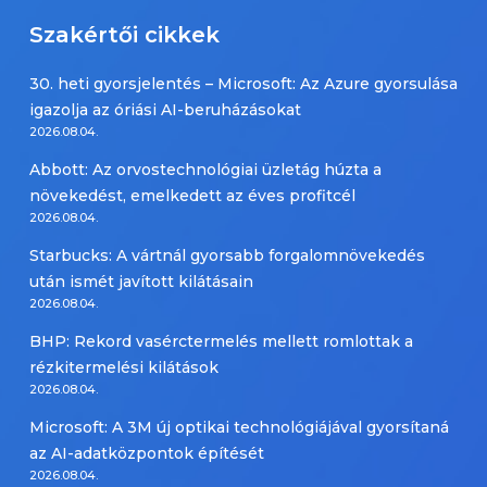
Szakértői cikkek
30. heti gyorsjelentés – Microsoft: Az Azure gyorsulása
igazolja az óriási AI-beruházásokat
2026.08.04.
Abbott: Az orvostechnológiai üzletág húzta a
növekedést, emelkedett az éves profitcél
2026.08.04.
Starbucks: A vártnál gyorsabb forgalomnövekedés
után ismét javított kilátásain
2026.08.04.
BHP: Rekord vasérctermelés mellett romlottak a
rézkitermelési kilátások
2026.08.04.
Microsoft: A 3M új optikai technológiájával gyorsítaná
az AI-adatközpontok építését
2026.08.04.