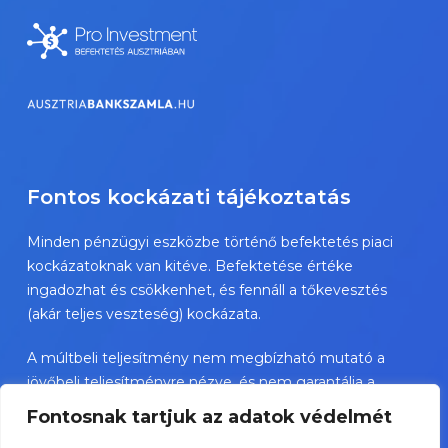
Fontos kockázati tájékoztatás
Minden pénzügyi eszközbe történő befektetés piaci
kockázatoknak van kitéve. Befektetése értéke
ingadozhat és csökkenhet, és fennáll a tőkevesztés
(akár teljes veszteség) kockázata.
A múltbeli teljesítmény nem megbízható mutató a
jövőbeli teljesítményre nézve, és nem garantálja a
jövőbeli sikereket.
Fontosnak tartjuk az adatok védelmét