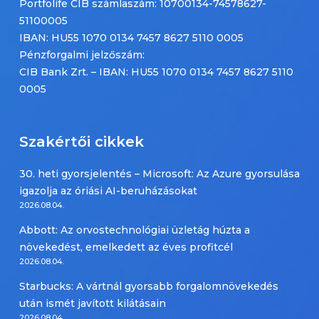
Portfolife CIB számlaszám: 10700134-74578627-
51100005
IBAN: HU55 1070 0134 7457 8627 5110 0005
Pénzforgalmi jelzőszám:
CIB Bank Zrt. – IBAN: HU55 1070 0134 7457 8627 5110
0005
Szakértői cikkek
30. heti gyorsjelentés – Microsoft: Az Azure gyorsulása
igazolja az óriási AI-beruházásokat
2026.08.04.
Abbott: Az orvostechnológiai üzletág húzta a
növekedést, emelkedett az éves profitcél
2026.08.04.
Starbucks: A vártnál gyorsabb forgalomnövekedés
után ismét javított kilátásain
2026.08.04.