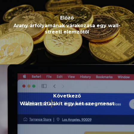
Előző
Arany árfolyamának várakozása egy wall-
streeti elemzőtől
Következő
Walmart átalakít egy két szegmenst