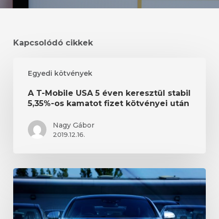
Kapcsolódó cikkek
A
Egyedi kötvények
T-
Mobile
A T-Mobile USA 5 éven keresztül stabil
USA
5,35%-os kamatot fizet kötvényei után
5
éven
Nagy Gábor
keresztül
2019.12.16.
stabil
5,35%-
os
A
kamatot
Daimler
fizet
2027-
kötvényei
ig
után