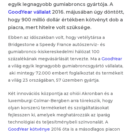
egyik legnagyobb gumiabroncs gyártója. A
GoodYear vállalat
2016. májusában úgy döntött,
hogy 900 millió dollár értékben kötvényt dob a
piacra, mert hitelre volt szüksége.
Ebben az időszakban volt, hogy vetélytársa a
Bridgestone a Speedy France autószerviz- és
gumiabroncs-kiskereskedelmi hálózat 100
százalékának megvásárlását tervezte. Ma a
GoodYear
a világ egyik legnagyobb gumiabroncsgyártó vállalata,
aki mintegy 72.000 embert foglalkoztat és termékeit
a világ 23 országában, 57 üzemben gyártja.
Két innovációs központja az ohiói Akronban és a
luxemburgi Colmar-Bergben arra törekszik, hogy
olyan korszerű termékeket és szolgáltatásokat
fejlesszen ki, amelyek meghatározzák az iparág
technológiai és teljesítménybeli színvonalát. A
GoodYear kötvénye
2016 óta is a másodlagos piacon