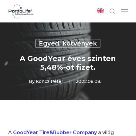
Skip
Men
to
search
main
Close
content
Menu
Egyedi kötvények
A GoodYear éves szinten
5,48%-ot fizet.
By
Koncz Péter
2022.08.08.
A
GoodYear Tire&Rubber Company
a világ