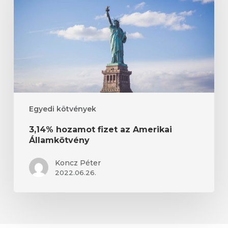
az
Amerikai
Államkötvény
Egyedi kötvények
3,14% hozamot fizet az Amerikai
Államkötvény
Koncz Péter
2022.06.26.