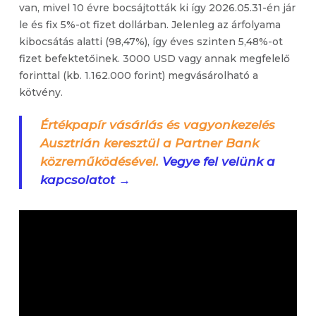
van, mivel 10 évre bocsájtották ki így 2026.05.31-én jár
le és fix 5%-ot fizet dollárban. Jelenleg az árfolyama
kibocsátás alatti (98,47%), így éves szinten 5,48%-ot
fizet befektetőinek. 3000 USD vagy annak megfelelő
forinttal (kb. 1.162.000 forint) megvásárolható a
kötvény.
Értékpapír vásárlás és vagyonkezelés
Ausztrián keresztül a Partner Bank
közreműködésével.
Vegye fel velünk a
kapcsolatot →