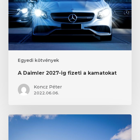
fizeti
a
kamatokat
Egyedi kötvények
A Daimler 2027-ig fizeti a kamatokat
Koncz Péter
2022.06.06.
3,14%
hozamot
fizet