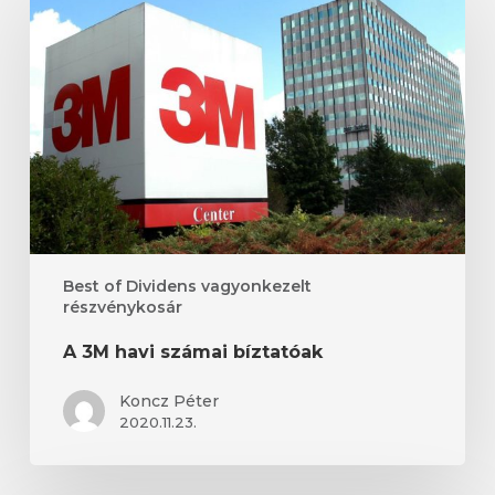
havi
számai
bíztatóak
Best of Dividens vagyonkezelt
részvénykosár
A 3M havi számai bíztatóak
Koncz Péter
2020.11.23.