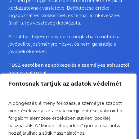
Minden pénzügyi eszközbe történő befektetés piaci
kockázatoknak van kitéve. Befektetése értéke
ingadozhat és csökkenhet, és fennáll a tőkevesztés
(akár teljes veszteség) kockázata.
A múltbeli teljesítmény nem megbízható mutató a
jövőbeli teljesítményre nézve, és nem garantálja a
jövőbeli sikereket.
TBSZ esetében az adókezelés a személyes státusztól
függ és változhat.
Fontosnak tartjuk az adatok védelmét
A bemutatott értékpapírok nem személyre szóló
befektetési ajánlások, és jelentős kockázatot
hordozhatnak.
A böngészési élmény fokozása, a személyre szabott
hirdetések vagy tartalmak megjelenítése, valamint a
forgalom elemzése érdekében sütiket (cookie)
használunk. A "Mindet elfogadom" gombra kattintva
hozzájárulhat a sütik használatához.
© Portfolife Tanácsadó Zrt. 2026 -
Impresszum
-
Adatvédelem
-
Hírlevél