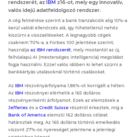
rendszerét, az
IBM
z16-ot, mely egy innovatív,
valós idejű adatfeldolgozó rendszer.
A cég felmérése szerint a bank tranzakciók alig 10%-a
kerül valódi ellenőrzés alá, így hihetetlenül nehéz
kiszűrni a visszaéléseket. A legnagyobb cégek
csaknem 70%-a, a Forbes 100 jelentése szerint,
használja
az IBM rendszerét
, mely mostantól az új,
felhőalapú AI (mesterséges intelligencia) megoldást
fogja használni. Ezzel valós időben ki lehet szűrni a
bankkártyás utalásoknál történő csalásokat.
Az
IBM
részvényárfolyama 1,86%-ot korrigált a héten.
Az
IBM
részvényei elérhetik a 165 dolláros
részvényenkénti árfolyamot. Ezek az elemzések a
Jefferies
és a
Credit Suisse
részéről érkeztek, míg a
Bank of America
elemzői 162 dolláros célárat
határoztak meg. Az 165 dollárra történő emelkedés
viszont 27%-os nyereséget jelentene a jelenlegi