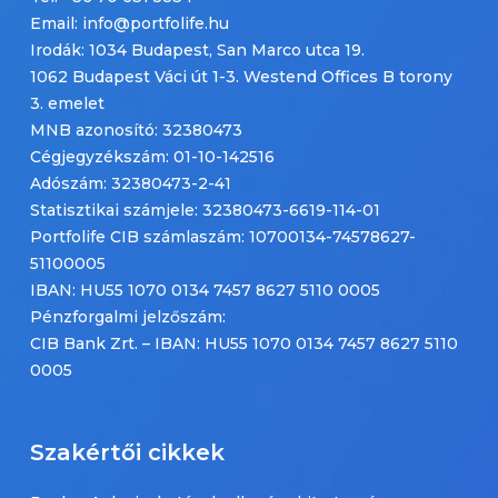
Email: info@portfolife.hu
Irodák: 1034 Budapest, San Marco utca 19.
1062 Budapest Váci út 1-3. Westend Offices B torony
3. emelet
MNB azonosító: 32380473
Cégjegyzékszám: 01-10-142516
Adószám: 32380473-2-41
Statisztikai számjele: 32380473-6619-114-01
Portfolife CIB számlaszám: 10700134-74578627-
51100005
IBAN: HU55 1070 0134 7457 8627 5110 0005
Pénzforgalmi jelzőszám:
CIB Bank Zrt. – IBAN: HU55 1070 0134 7457 8627 5110
0005
Szakértői cikkek