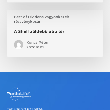
A
Best of Dividens vagyonkezelt
Shell
részvénykosár
zöldebb
útra
A Shell zöldebb útra tér
tér
Koncz Péter
2020.10.05.
Tel: +36 70 631 5834