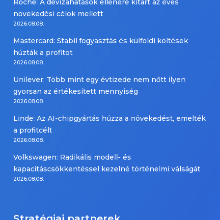
Roche: A devizahatások ellenére kitart az éves
növekedési célok mellett
2026.08.08.
Mastercard: Stabil fogyasztás és külföldi költések
húzták a profitot
2026.08.08.
Unilever: Több mint egy évtizede nem nőtt ilyen
gyorsan az értékesített mennyiség
2026.08.08.
Linde: Az AI-chipgyártás húzza a növekedést, emelték
a profitcélt
2026.08.08.
Volkswagen: Radikális modell- és
kapacitáscsökkentéssel kezelné történelmi válságát
2026.08.08.
Stratégiai partnerek