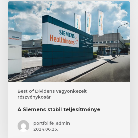
A
Siemens
stabil
teljesítménye
Best of Dividens vagyonkezelt
részvénykosár
A Siemens stabil teljesítménye
portfolife_admin
2024.06.25.