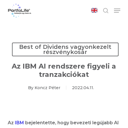
Skip
Men
to
search
main
Close
content
Menu
Best of Dividens vagyonkezelt
részvénykosár
Az IBM AI rendszere figyeli a
tranzakciókat
By
Koncz Péter
2022.04.11.
Az
IBM
bejelentette, hogy bevezeti legújabb AI