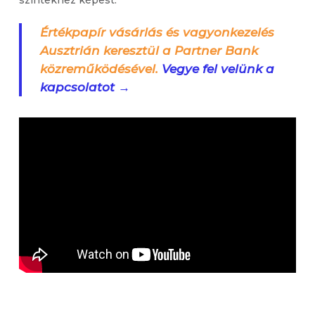
szintekhez képest.
Értékpapír vásárlás és vagyonkezelés
Ausztrián keresztül a Partner Bank
közreműködésével.
Vegye fel velünk a
kapcsolatot →