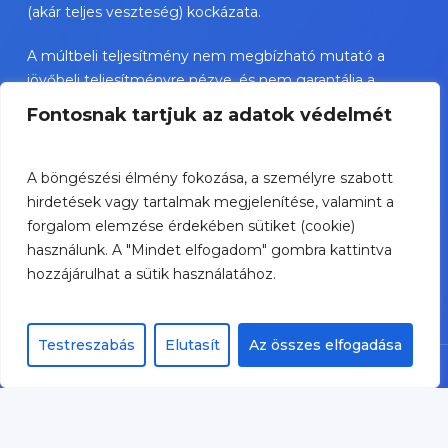
(akár teljes veszteség) kockázata.
A múltbeli teljesítmény nem megbízható mutató a
jövőbeli teljesítményre nézve, és nem garantálja a
jövőbeli sikereket.
Fontosnak tartjuk az adatok védelmét
TBSZ esetében az adókezelés a személyes státusztól
függ és változhat.
A böngészési élmény fokozása, a személyre szabott
hirdetések vagy tartalmak megjelenítése, valamint a
A bemutatott értékpapírok nem személyre szóló
forgalom elemzése érdekében sütiket (cookie)
befektetési ajánlások, és jelentős kockázatot
használunk. A "Mindet elfogadom" gombra kattintva
hordozhatnak.
hozzájárulhat a sütik használatához.
Testreszabás
Elutasít
Az összes elfogadása
© Portfolife Tanácsadó Zrt. 2026 -
Impresszum
-
Adatvédelem
-
Hírlevél
adatkezelés
-
Jogi nyilatkozat
-
Panaszkezelés
-
Ügyfélelégedettség-mérés
twitter
facebook
linkedin
youtube