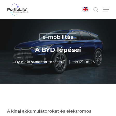
Skip
Men
to
search
main
Close
content
Menu
e-mobilitás
A BYD lépései
By
elektromos-autozas.hu
2021.08.23.
A kínai akkumulátorokat és elektromos