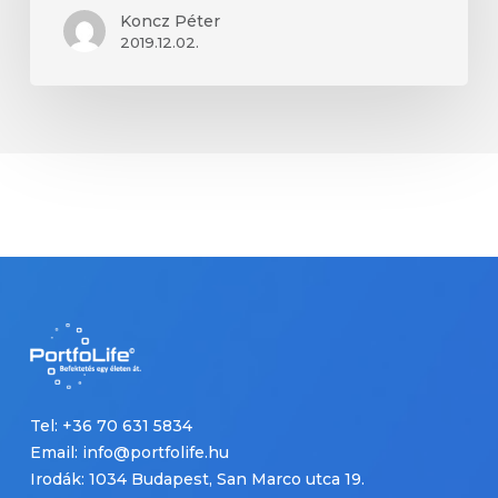
ért
Koncz Péter
2019.12.02.
Tel: +36 70 631 5834
Email: info@portfolife.hu
Irodák: 1034 Budapest, San Marco utca 19.