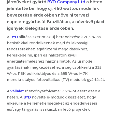
járműveket gyártó
BYD Company Ltd
a héten
jelentette be, hogy új, 450 wattos modellek
bevezetése érdekében növelni tervezi
napelemgyártását Brazíliában, a növekvő piaci
igények kielégítése érdekében.
A
BYD
állítása szerint az új berendezések 20,9%-os
hatásfokkal rendelkeznek majd és lakossági
rendszerekhez, agrárüzemi megoldásokhoz,
kereskedelmi, ipari és hálózaton kívüli
energiatermeléshez használhatók. Az új modell
gyártásának megkezdéséhez a cég csökkenti a 335
W-os P6K polikristályos és a 395 W-os M7K
monokristályos fotovoltaikus (PV) modulok gyártását.
A
vállalat
részvényárfolyama 5,57%-ot esett ezen a
héten. A
BYD
növelte e-modulok készletét, hogy
elkerülje a kellemetlenségeket az engedélyezési
és/vagy tárgyalási szakaszban lévő projektek