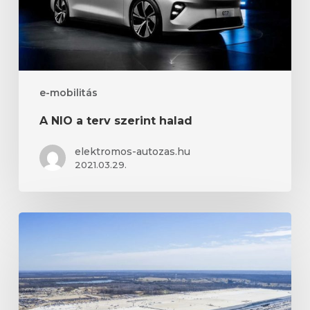
e-mobilitás
A NIO a terv szerint halad
elektromos-autozas.hu
2021.03.29.
A
Tesla
nagy
bulija