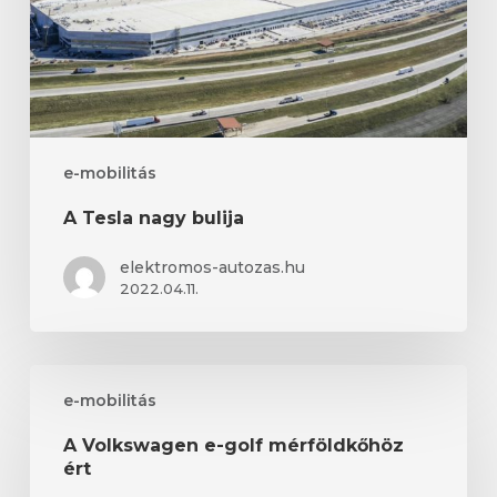
e-mobilitás
A Tesla nagy bulija
elektromos-autozas.hu
2022.04.11.
A
e-mobilitás
Volkswagen
e-
A Volkswagen e-golf mérföldkőhöz
golf
ért
mérföldkőhöz