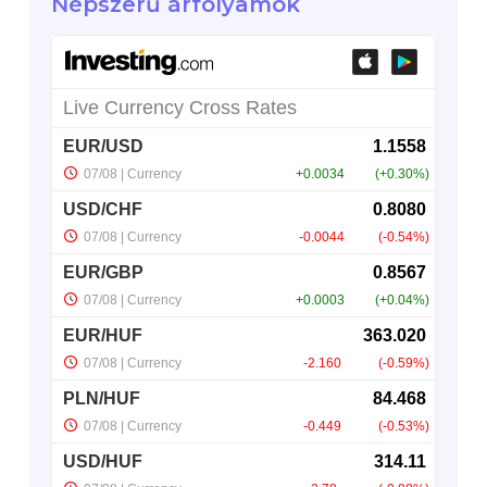
Népszerű árfolyamok