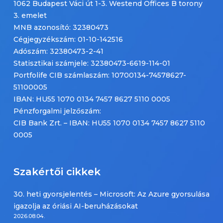
1062 Budapest Váci út 1-3. Westend Offices B torony
3. emelet
MNB azonosító: 32380473
Cégjegyzékszám: 01-10-142516
Adószám: 32380473-2-41
Statisztikai számjele: 32380473-6619-114-01
Portfolife CIB számlaszám: 10700134-74578627-
51100005
IBAN: HU55 1070 0134 7457 8627 5110 0005
Pénzforgalmi jelzőszám:
CIB Bank Zrt. – IBAN: HU55 1070 0134 7457 8627 5110
0005
Szakértői cikkek
30. heti gyorsjelentés – Microsoft: Az Azure gyorsulása
igazolja az óriási AI-beruházásokat
2026.08.04.