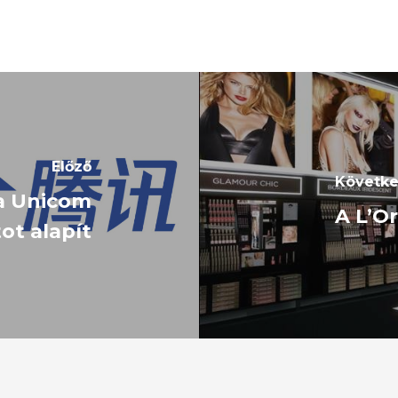
Előző
Követk
na Unicom
A L’Or
ot alapít