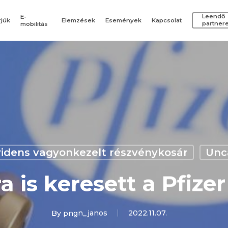
Leendő
E-
rjúk
Elemzések
Események
Kapcsolat
partner
mobilitás
videns vagyonkezelt részvénykosár
Unc
 is keresett a Pfize
By
pngn_janos
2022.11.07.