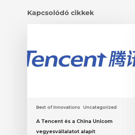
Kapcsolódó cikkek
A
Tencent
és
a
China
Unicom
vegyesvállalatot
alapít
Best of Innovations
Uncategorized
A Tencent és a China Unicom
vegyesvállalatot alapít