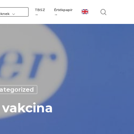
TBSZ
Értékpapír
search
eknek
→
→
ategorized
r vakcina