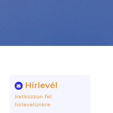
Hírlevél
Iratkozzon fel
hírlevelünkre