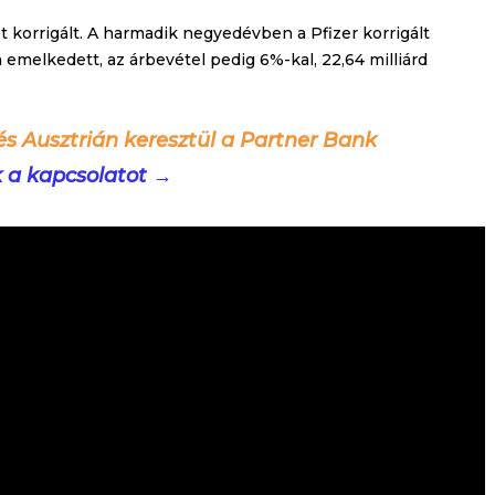
korrigált. A harmadik negyedévben a Pfizer korrigált
emelkedett, az árbevétel pedig 6%-kal, 22,64 milliárd
és Ausztrián keresztül a Partner Bank
k a kapcsolatot →