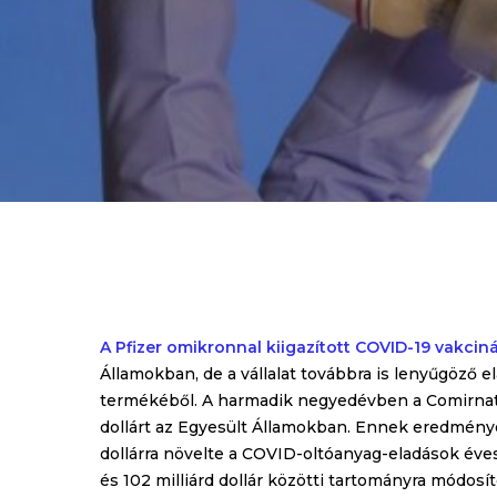
A Pfizer omikronnal kiigazított COVID-19 vakci
Államokban, de a vállalat továbbra is lenyűgöző e
termékéből. A harmadik negyedévben a Comirnaty 4,
dollárt az Egyesült Államokban. Ennek eredmén
dollárra növelte a COVID-oltóanyag-eladások éves e
és 102 milliárd dollár közötti tartományra módosít