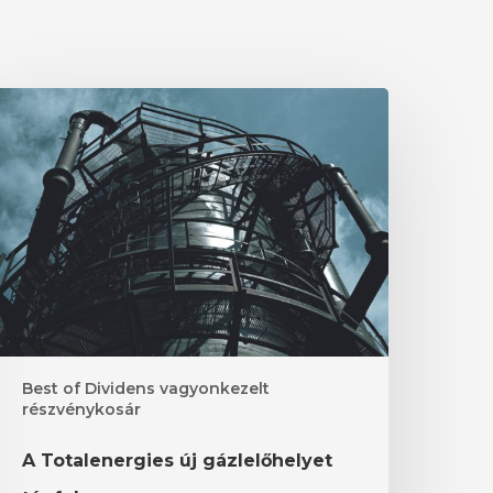
otalenergies
j
ázlelőhelyet
ár
el
Best of Dividens vagyonkezelt
részvénykosár
A Totalenergies új gázlelőhelyet