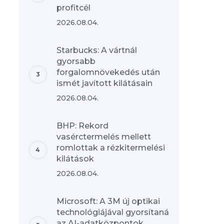
profitcél
2026.08.04.
Starbucks: A vártnál
gyorsabb
forgalomnövekedés után
ismét javított kilátásain
2026.08.04.
BHP: Rekord
vasérctermelés mellett
romlottak a rézkitermelési
kilátások
2026.08.04.
Microsoft: A 3M új optikai
technológiájával gyorsítaná
az AI-adatközpontok