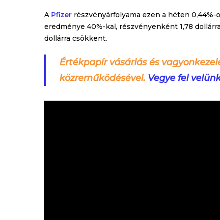
A
Pfizer
részvényárfolyama ezen a héten 0,44%-ot 
eredménye 40%-kal, részvényenként 1,78 dollárra 
dollárra csökkent.
Értékpapír vásárlás és vagyonkezel
közreműködésével.
Vegye fel velün