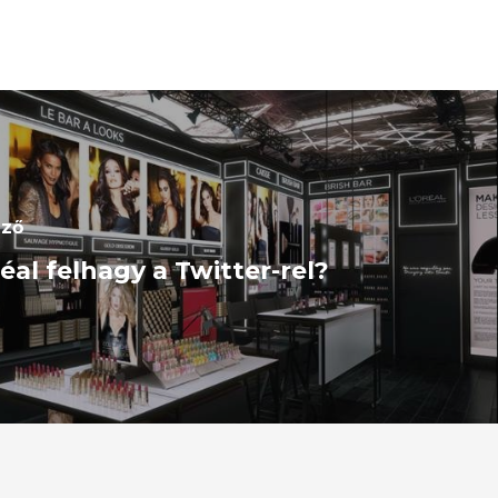
ező
éal felhagy a Twitter-rel?