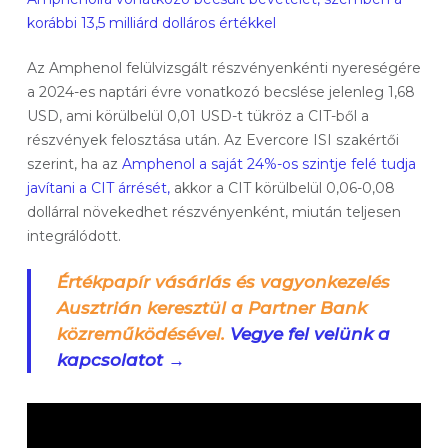
korábbi 13,5 milliárd dolláros értékkel
Az Amphenol felülvizsgált részvényenkénti nyereségére
a 2024-es naptári évre vonatkozó becslése jelenleg 1,68
USD, ami körülbelül 0,01 USD-t tükröz a CIT-ből a
részvények felosztása után. Az Evercore ISI szakértői
szerint, ha az
Amphenol a saját 24%-os szintje felé tudja
javítani a CIT árrését,
akkor a CIT körülbelül 0,06-0,08
dollárral növekedhet részvényenként, miután teljesen
integrálódott.
Értékpapír vásárlás és vagyonkezelés
Ausztrián keresztül a Partner Bank
közreműködésével.
Vegye fel velünk a
kapcsolatot →