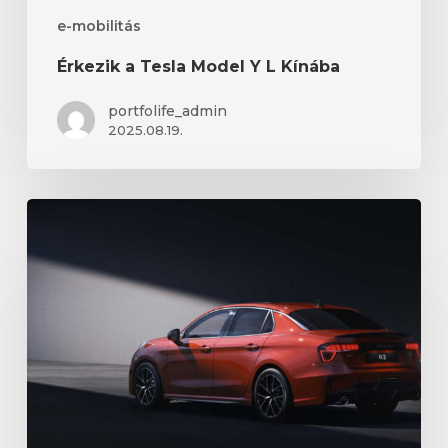
e-mobilitás
Érkezik a Tesla Model Y L Kínába
portfolife_admin
2025.08.19.
A
Geely
7
új
modellt
tervez