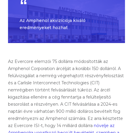
Az Amphenol akvizíciója kiváló
eredményeket hozhat
Az Evercore elemzői 75 dollárra módosították az
Amphenol Corporation árcélját a korábbi 150 dollárról. A
felülvizsgálat a nemrég végrehajtott részvényfelosztást
és a Carlisle Interconnect Technologies (CIT)
nemrégiben történt felvásárlását tükrözi. Az árcél
kiigazítása ellenére a cég fenntartja a felülteljesítő
besorolást a részvényen. A CIT felvásárlása a 2024-es
naptári évre várhatóan 900 millió dolláros bevételt fog
eredményezni az Amphenol számára. Ez arra késztette
az Evercore ISI-t, hogy 14 milliárd dollárra
növelje az
Amphenolra vonatkozó becsült bevételét, szemben a