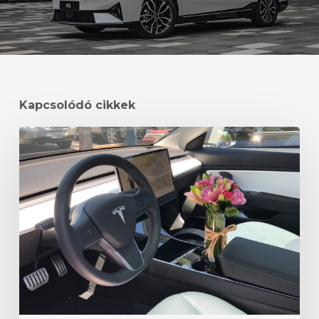
Kapcsolódó cikkek
Érkezik
a
Tesla
Model
Y
L
Kínába