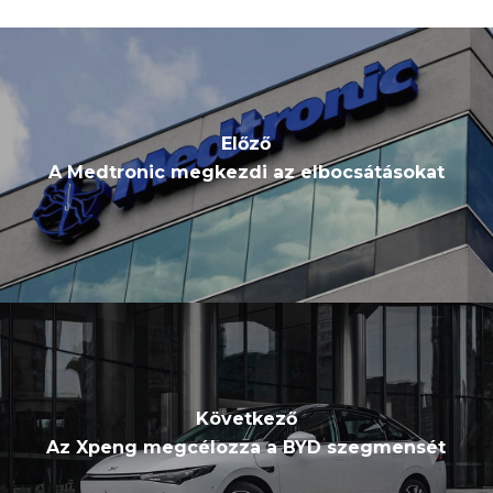
Előző
A Medtronic megkezdi az elbocsátásokat
Következő
Az Xpeng megcélozza a BYD szegmensét