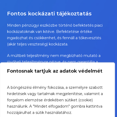
Fontos kockázati tájékoztatás
Minden pénzügyi eszközbe történő befektetés piaci
kockázatoknak van kitéve. Befektetése értéke
ingadozhat és csökkenhet, és fennáll a tőkevesztés
(akár teljes veszteség) kockázata.
A múltbeli teljesítmény nem megbízható mutató a
jövőbeli teljesítményre nézve, és nem garantálja a
jövőbeli sikereket.
Fontosnak tartjuk az adatok védelmét
TBSZ esetében az adókezelés a személyes státusztól
függ és változhat.
A böngészési élmény fokozása, a személyre szabott
hirdetések vagy tartalmak megjelenítése, valamint a
A bemutatott értékpapírok nem személyre szóló
forgalom elemzése érdekében sütiket (cookie)
befektetési ajánlások, és jelentős kockázatot
használunk. A "Mindet elfogadom" gombra kattintva
hordozhatnak.
hozzájárulhat a sütik használatához.