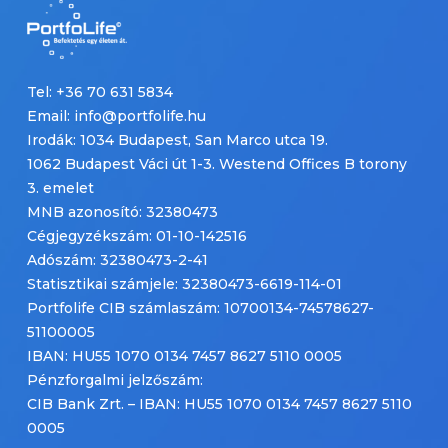
Tel: +36 70 631 5834
Email: info@portfolife.hu
Irodák: 1034 Budapest, San Marco utca 19.
1062 Budapest Váci út 1-3. Westend Offices B torony
3. emelet
MNB azonosító: 32380473
Cégjegyzékszám: 01-10-142516
Adószám: 32380473-2-41
Statisztikai számjele: 32380473-6619-114-01
Portfolife CIB számlaszám: 10700134-74578627-
51100005
IBAN: HU55 1070 0134 7457 8627 5110 0005
Pénzforgalmi jelzőszám:
CIB Bank Zrt. – IBAN: HU55 1070 0134 7457 8627 5110
0005