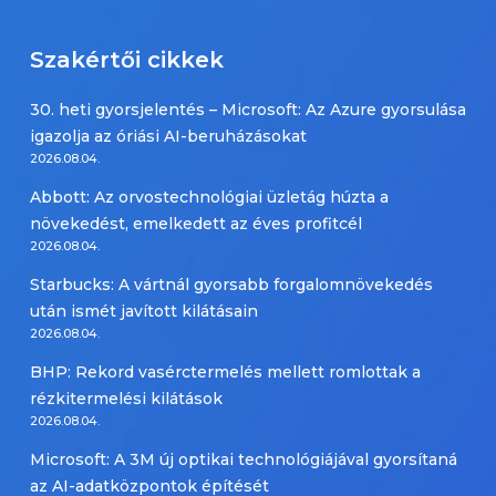
Szakértői cikkek
30. heti gyorsjelentés – Microsoft: Az Azure gyorsulása
igazolja az óriási AI-beruházásokat
2026.08.04.
Abbott: Az orvostechnológiai üzletág húzta a
növekedést, emelkedett az éves profitcél
2026.08.04.
Starbucks: A vártnál gyorsabb forgalomnövekedés
után ismét javított kilátásain
2026.08.04.
BHP: Rekord vasérctermelés mellett romlottak a
rézkitermelési kilátások
2026.08.04.
Microsoft: A 3M új optikai technológiájával gyorsítaná
az AI-adatközpontok építését