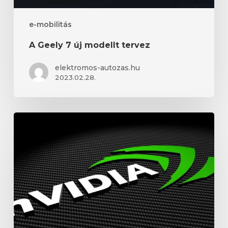
e-mobilitás
A Geely 7 új modellt tervez
elektromos-autozas.hu
2023.02.28.
Az
Nvidia
lenyűgöző
teljesítményt
ért
el
2024
júniusában