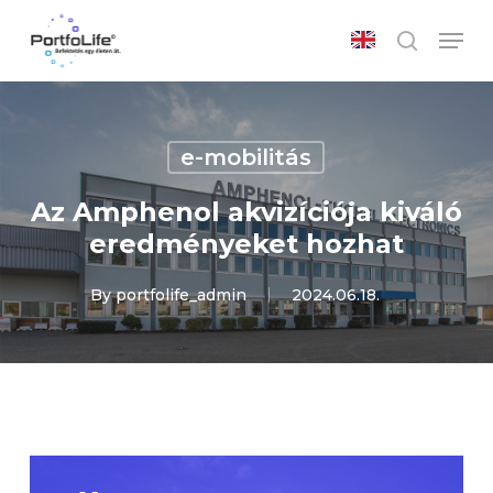
Skip
Men
to
search
main
Close
content
Menu
e-mobilitás
Az Amphenol akvizíciója kiváló
eredményeket hozhat
By
portfolife_admin
2024.06.18.