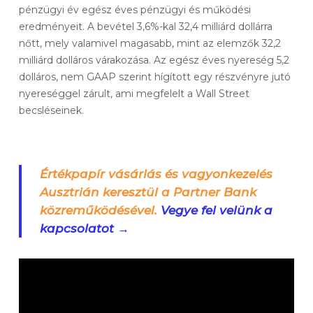
pénzügyi év egész éves pénzügyi és működési
eredményeit. A bevétel 3,6%-kal 32,4 milliárd dollárra
nőtt, mely valamivel magasabb, mint az elemzők 32,2
milliárd dolláros várakozása. Az egész éves nyereség 5,2
dolláros, nem GAAP szerint hígított egy részvényre jutó
nyereséggel zárult, ami megfelelt a Wall Street
becsléseinek.
Értékpapír vásárlás és vagyonkezelés
Ausztrián keresztül a Partner Bank
közreműködésével.
Vegye fel velünk a
kapcsolatot →