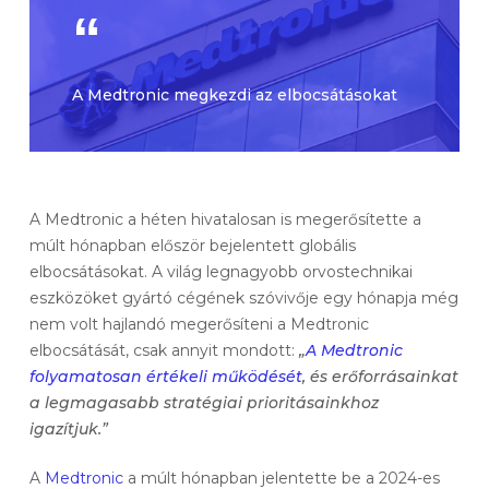
A Medtronic megkezdi az elbocsátásokat
A Medtronic a héten hivatalosan is megerősítette a
múlt hónapban először bejelentett globális
elbocsátásokat. A világ legnagyobb orvostechnikai
eszközöket gyártó cégének szóvivője egy hónapja még
nem volt hajlandó megerősíteni a Medtronic
elbocsátását, csak annyit mondott:
„
A Medtronic
folyamatosan értékeli működését
, és erőforrásainkat
a legmagasabb stratégiai prioritásainkhoz
igazítjuk.”
A
Medtronic
a múlt hónapban jelentette be a 2024-es