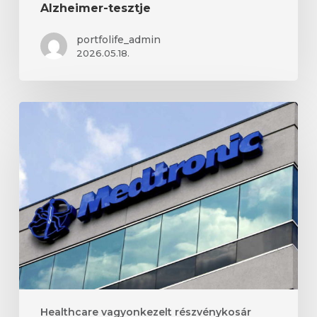
Alzheimer-tesztje
portfolife_admin
2026.05.18.
Kardiológiai
és
idegtudományi
felvásárlásokkal
bővítene
a
Medtronic
Healthcare vagyonkezelt részvénykosár