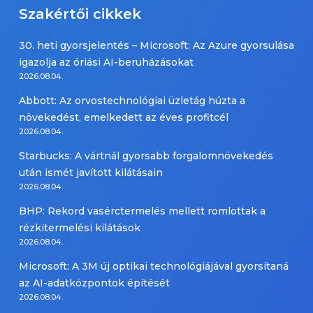
Szakértői cikkek
30. heti gyorsjelentés – Microsoft: Az Azure gyorsulása
igazolja az óriási AI-beruházásokat
2026.08.04.
Abbott: Az orvostechnológiai üzletág húzta a
növekedést, emelkedett az éves profitcél
2026.08.04.
Starbucks: A vártnál gyorsabb forgalomnövekedés
után ismét javított kilátásain
2026.08.04.
BHP: Rekord vasérctermelés mellett romlottak a
rézkitermelési kilátások
2026.08.04.
Microsoft: A 3M új optikai technológiájával gyorsítaná
az AI-adatközpontok építését
2026.08.04.