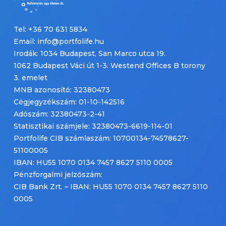
Tel: +36 70 631 5834
Email: info@portfolife.hu
Irodák: 1034 Budapest, San Marco utca 19.
1062 Budapest Váci út 1-3. Westend Offices B torony
3. emelet
MNB azonosító: 32380473
Cégjegyzékszám: 01-10-142516
Adószám: 32380473-2-41
Statisztikai számjele: 32380473-6619-114-01
Portfolife CIB számlaszám: 10700134-74578627-
51100005
IBAN: HU55 1070 0134 7457 8627 5110 0005
Pénzforgalmi jelzőszám:
CIB Bank Zrt. – IBAN: HU55 1070 0134 7457 8627 5110
0005