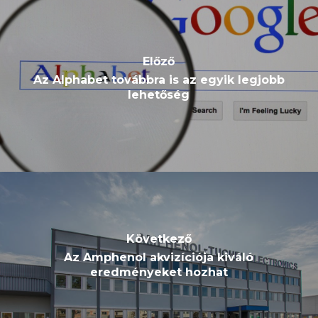
Előző
Az Alphabet továbbra is az egyik legjobb
lehetőség
Következő
Az Amphenol akvizíciója kiváló
eredményeket hozhat