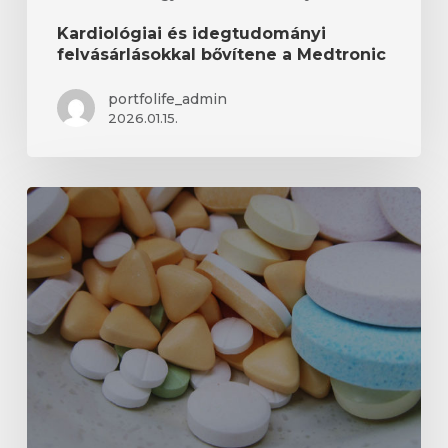
Kardiológiai és idegtudományi
felvásárlásokkal bővítene a Medtronic
portfolife_admin
2026.01.15.
A
Gilead
megküzd
az
indiai
betegséggel