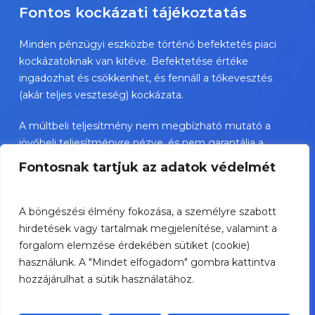
Fontos kockázati tájékoztatás
Minden pénzügyi eszközbe történő befektetés piaci
kockázatoknak van kitéve. Befektetése értéke
ingadozhat és csökkenhet, és fennáll a tőkevesztés
(akár teljes veszteség) kockázata.
A múltbeli teljesítmény nem megbízható mutató a
jövőbeli teljesítményre nézve, és nem garantálja a
jövőbeli sikereket.
Fontosnak tartjuk az adatok védelmét
TBSZ esetében az adókezelés a személyes státusztól
függ és változhat.
A böngészési élmény fokozása, a személyre szabott
hirdetések vagy tartalmak megjelenítése, valamint a
A bemutatott értékpapírok nem személyre szóló
forgalom elemzése érdekében sütiket (cookie)
befektetési ajánlások, és jelentős kockázatot
használunk. A "Mindet elfogadom" gombra kattintva
hordozhatnak.
hozzájárulhat a sütik használatához.