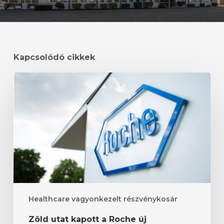
Kapcsolódó cikkek
Zöld
utat
kapott
a
Roche
új
Alzheimer-
tesztje
Healthcare vagyonkezelt részvénykosár
Zöld utat kapott a Roche új