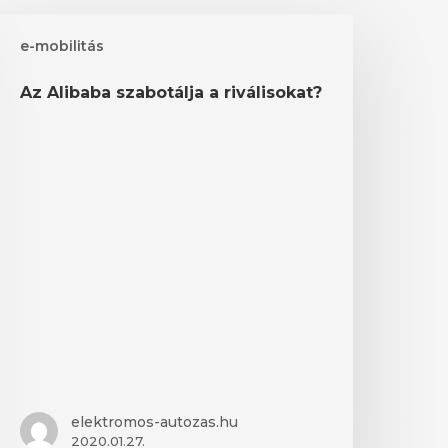
z
e-mobilitás
libaba
zabotálja
Az Alibaba szabotálja a riválisokat?
iválisokat?
elektromos-autozas.hu
2020.01.27.