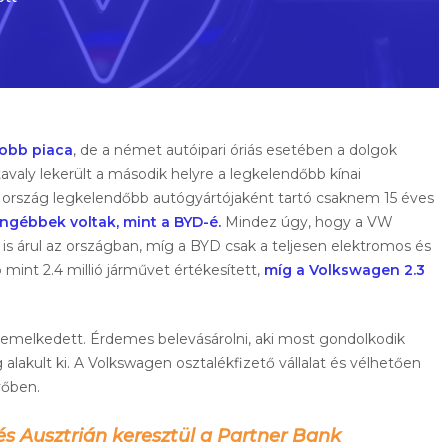
yobb piaca
, de a német autóipari óriás esetében a dolgok
avaly lekerült a második helyre a legkelendőbb kínai
Az ország legkelendőbb autógyártójaként tartó csaknem 15 éves
ngébbek voltak, mint a BYD-é.
Mindez úgy, hogy a VW
 árul az országban, míg a BYD csak a teljesen elektromos és
mint 2.4 millió járművet értékesített,
míg a Volkswagen 2.3
emelkedett. Érdemes belevásárolni, aki most gondolkodik
 alakult ki. A Volkswagen osztalékfizető vállalat és vélhetően
vőben.
és Ausztrián keresztül a Partner Bank