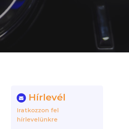
Hírlevél
Iratkozzon fel
hírlevelünkre