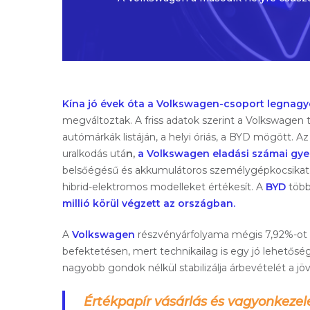
Kína jó évek óta a Volkswagen-csoport legnag
megváltoztak. A friss adatok szerint a Volkswagen t
autómárkák listáján, a helyi óriás, a BYD mögött. 
uralkodás utá
n,
a Volkswagen eladási számai gye
belsőégésű és akkumulátoros személygépkocsikat is
hibrid-elektromos modelleket értékesít. A
BYD
több 
millió körül végzett az országban.
A
Volkswagen
részvényárfolyama mégis 7,92%-ot 
befektetésen, mert technikailag is egy jó lehetőség
nagyobb gondok nélkül stabilizálja árbevételét a jö
Értékpapír vásárlás és vagyonkezel