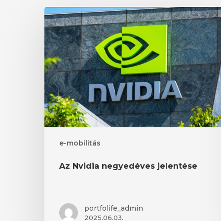
Az
Nvidia
negyedéves
jelentése
e-mobilitás
Az Nvidia negyedéves jelentése
portfolife_admin
2025.06.03.