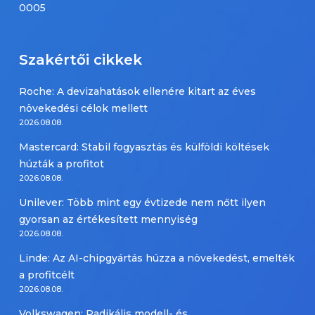
0005
Szakértői cikkek
Roche: A devizahatások ellenére kitart az éves
növekedési célok mellett
2026.08.08.
Mastercard: Stabil fogyasztás és külföldi költések
húzták a profitot
2026.08.08.
Unilever: Több mint egy évtizede nem nőtt ilyen
gyorsan az értékesített mennyiség
2026.08.08.
Linde: Az AI-chipgyártás húzza a növekedést, emelték
a profitcélt
2026.08.08.
Volkswagen: Radikális modell- és