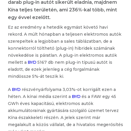
darab plug-in autót sikerült eladnia, majdnem
Kína teljes területén, ami 236%-kal több, mint
egy évvel ezelőtt.
Ez az eredmény a hetedik egymást követő havi
rekord. A múlt hónapban a teljesen elektromos autók
szerepeltek a legjobban a sales táblázatban, de a
konnektorról tölthető (plug-in) hibridek számának
növekedése is páratlan. A plug-in elektromos autók
mellett a
BYD
5167 db nem plug-in típusú autót is
eladott, de ezek jelenleg a cég forgalmának
mindössze 5%-át teszik ki.
A
BYD
részvényárfolyama 3,03%-ot korrigált ezen a
héten. A kínai média szerint a
BYD
és a FAW egy 45
GWh éves kapacitású, elektromos autók
akkumulátorainak gyártására szolgáló üzemet tervez
Kína északkeleti részén. A jelek szerint már
megalakult a közös vállalat, de a hivatalos megerősítés