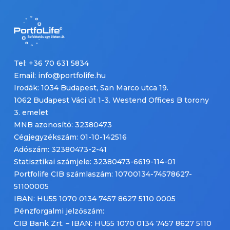
Tel: +36 70 631 5834
Email: info@portfolife.hu
Irodák: 1034 Budapest, San Marco utca 19.
1062 Budapest Váci út 1-3. Westend Offices B torony
3. emelet
MNB azonosító: 32380473
Cégjegyzékszám: 01-10-142516
Adószám: 32380473-2-41
Statisztikai számjele: 32380473-6619-114-01
Portfolife CIB számlaszám: 10700134-74578627-
51100005
IBAN: HU55 1070 0134 7457 8627 5110 0005
Pénzforgalmi jelzőszám:
CIB Bank Zrt. – IBAN: HU55 1070 0134 7457 8627 5110