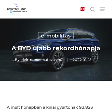
Skip
Men
to
search
main
Close
content
Menu
e-mobilitás
A BYD újabb rekordhónapja
By
elektromos-autozas.hu
2022.01.25.
A múlt hónapban a kínai gyártónak 92.823