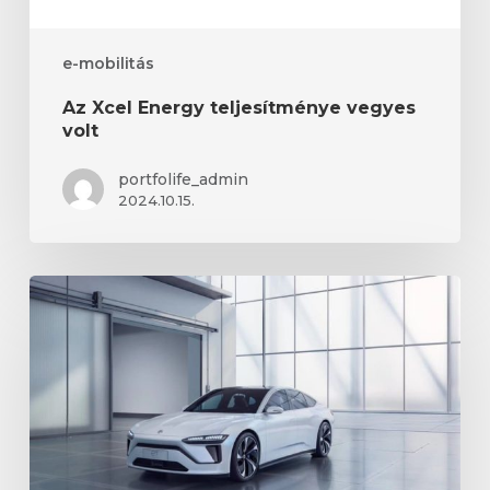
e-mobilitás
Az Xcel Energy teljesítménye vegyes
volt
portfolife_admin
2024.10.15.
A
Nio
vegyes
teljesítményt
ért
el
2024
júniusában