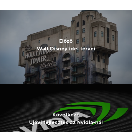
Előző
Walt Disney idei tervei
Következő
Újévi fejlesztés az Nvidia-nál