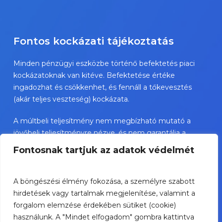
Fontos kockázati tájékoztatás
Minden pénzügyi eszközbe történő befektetés piaci
kockázatoknak van kitéve. Befektetése értéke
ingadozhat és csökkenhet, és fennáll a tőkevesztés
(akár teljes veszteség) kockázata.
A múltbeli teljesítmény nem megbízható mutató a
jövőbeli teljesítményre nézve, és nem garantálja a
jövőbeli sikereket.
Fontosnak tartjuk az adatok védelmét
TBSZ esetében az adókezelés a személyes státusztól
függ és változhat.
A böngészési élmény fokozása, a személyre szabott
hirdetések vagy tartalmak megjelenítése, valamint a
A bemutatott értékpapírok nem személyre szóló
forgalom elemzése érdekében sütiket (cookie)
befektetési ajánlások, és jelentős kockázatot
használunk. A "Mindet elfogadom" gombra kattintva