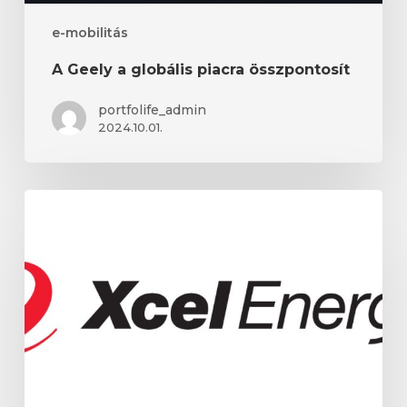
e-mobilitás
A Geely a globális piacra összpontosít
portfolife_admin
2024.10.01.
Az
Xcel
Energy
teljesítménye
vegyes
volt