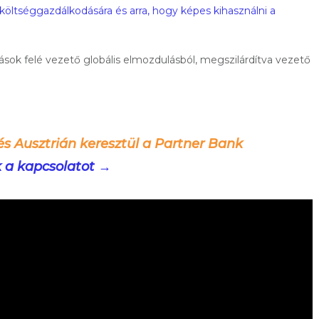
költséggazdálkodására és arra, hogy képes kihasználni a
oldások felé vezető globális elmozdulásból, megszilárdítva vezető
és Ausztrián keresztül a Partner Bank
k a kapcsolatot →