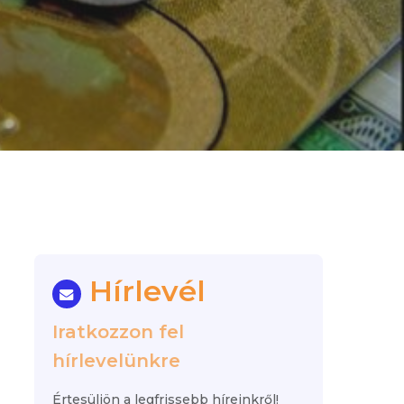
Hírlevél
Iratkozzon fel
hírlevelünkre
Értesüljön a legfrissebb híreinkről!