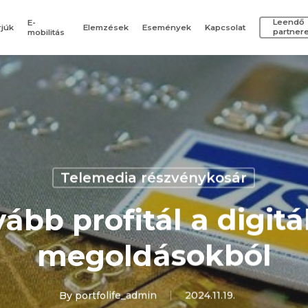
Leendő
E-
rjúk
Elemzések
Események
Kapcsolat
partner
mobilitás
Telemedia részvénykosár
ább profitál a digitál
megoldásokból
By
portfolife_admin
2024.11.19.