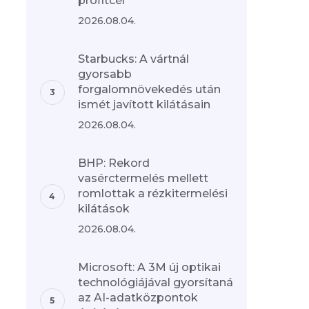
profitcél
2026.08.04.
Starbucks: A vártnál
gyorsabb
forgalomnövekedés után
ismét javított kilátásain
2026.08.04.
BHP: Rekord
vasérctermelés mellett
romlottak a rézkitermelési
kilátások
2026.08.04.
Microsoft: A 3M új optikai
technológiájával gyorsítaná
az AI-adatközpontok