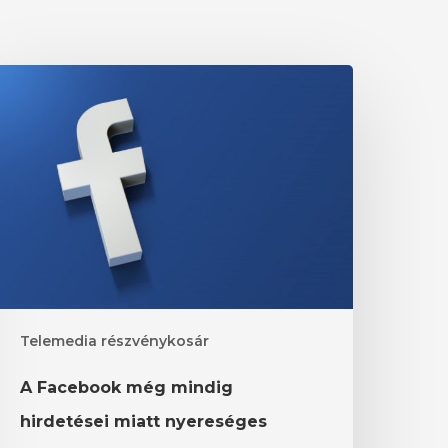
acebook
ég
indig
irdetései
iatt
yereséges
Telemedia részvénykosár
A Facebook még mindig
hirdetései miatt nyereséges