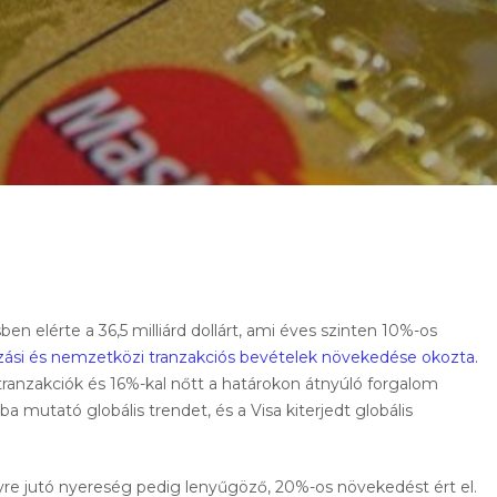
en elérte a 36,5 milliárd dollárt, ami éves szinten 10%-os
gozási és nemzetközi tranzakciós bevételek növekedése okozta.
t tranzakciók és 16%-kal nőtt a határokon átnyúló forgalom
ába mutató globális trendet, és a Visa kiterjedt globális
nyre jutó nyereség pedig lenyűgöző, 20%-os növekedést ért el.