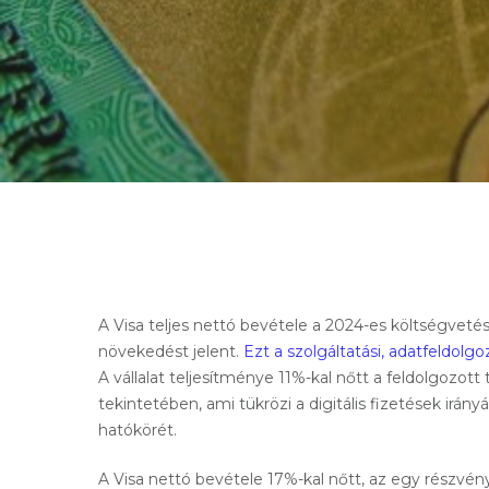
A Visa teljes nettó bevétele a 2024-es költségvetésb
növekedést jelent.
Ezt a szolgáltatási, adatfeldol
A vállalat teljesítménye 11%-kal nőtt a feldolgozot
tekintetében, ami tükrözi a digitális fizetések irány
hatókörét.
A Visa nettó bevétele 17%-kal nőtt, az egy részvé