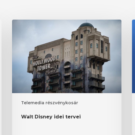
Walt
A
Disney
F
idei
m
tervei
m
h
m
n
Telemedia részvénykosár
Walt Disney idei tervei