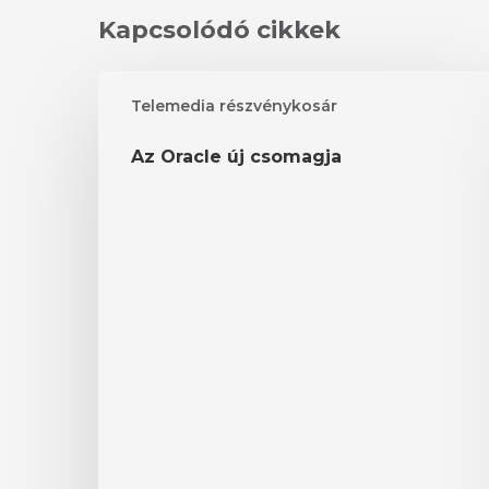
Kapcsolódó cikkek
Az
Telemedia részvénykosár
Oracle
új
Az Oracle új csomagja
csomagja