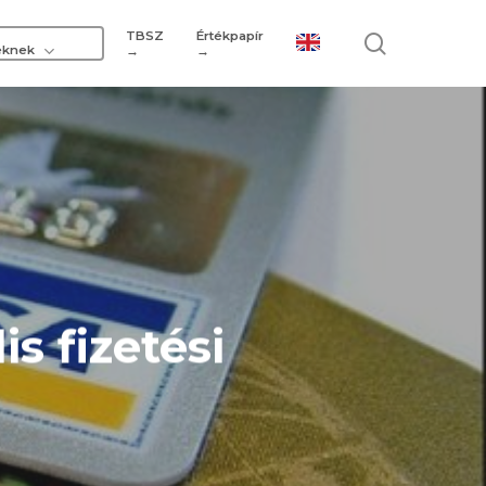
TBSZ
Értékpapír
search
eknek
→
→
is fizetési