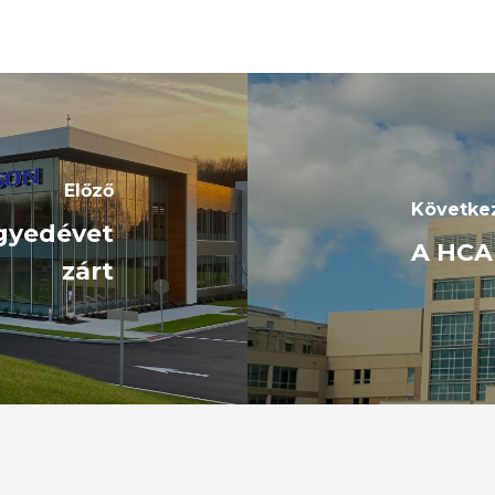
Előző
Követke
egyedévet
A HCA 
zárt