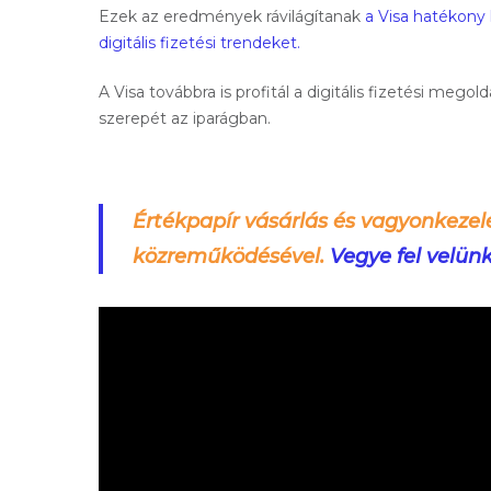
Ezek az eredmények rávilágítanak
a Visa hatékony 
digitális fizetési trendeket.
A Visa továbbra is profitál a digitális fizetési meg
szerepét az iparágban.
Értékpapír vásárlás és vagyonkezel
közreműködésével.
Vegye fel velün