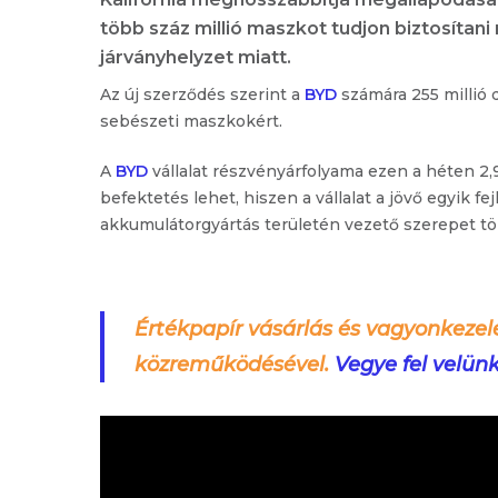
több száz millió maszkot tudjon biztosítan
járványhelyzet miatt.
Az új szerződés szerint a
BYD
számára 255 millió d
sebészeti maszkokért.
A
BYD
vállalat részvényárfolyama ezen a héten 2,
befektetés lehet, hiszen a vállalat a jövő egyik f
akkumulátorgyártás területén vezető szerepet töl
Értékpapír vásárlás és vagyonkezel
közreműködésével.
Vegye fel velün