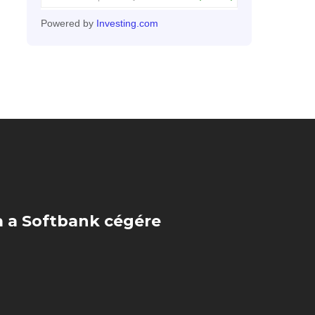
Powered by
Investing.com
a a Softbank cégére