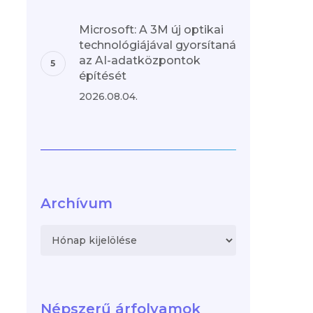
Microsoft: A 3M új optikai
technológiájával gyorsítaná
az AI-adatközpontok
építését
2026.08.04.
Archívum
Archívum
Népszerű árfolyamok