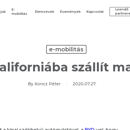
Leendő
E-
rjúk
Elemzések
Események
Kapcsolat
partner
mobilitás
e-mobilitás
liforniába szállít 
By
Koncz Péter
2020.07.27.
 a kínai székhelyű autógyártóval, a
BYD
-vel, hogy