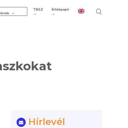
TBSZ
Értékpapír
search
eknek
→
→
maszkokat
Hírlevél