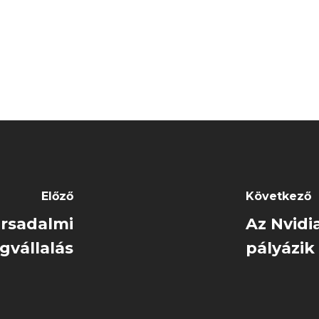
Előző
Következő
társadalmi
Az Nvidi
gvállalás
pályázik