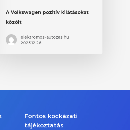
A Volkswagen pozitív kilátásokat
közölt
elektromos-autozas.hu
2023.12.26.
k
Fontos kockázati
tájékoztatás