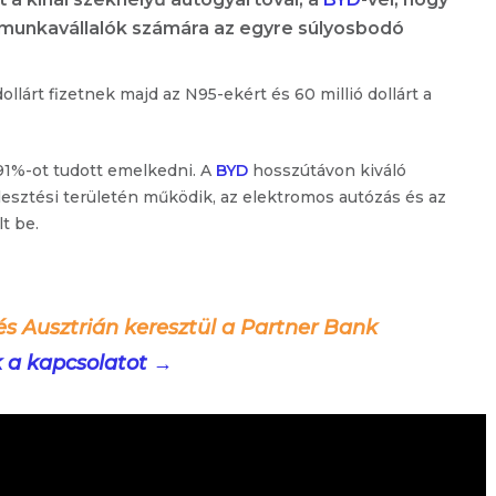
i munkavállalók számára az egyre súlyosbodó
ollárt fizetnek majd az N95-ekért és 60 millió dollárt a
91%-ot tudott emelkedni. A
BYD
hosszútávon kiváló
ejlesztési területén működik, az elektromos autózás és az
t be.
és Ausztrián keresztül a Partner Bank
k a kapcsolatot →