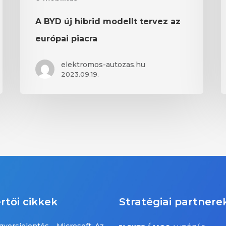
A BYD új hibrid modellt tervez az
európai piacra
elektromos-autozas.hu
2023.09.19.
rtői cikkek
Stratégiai partnere