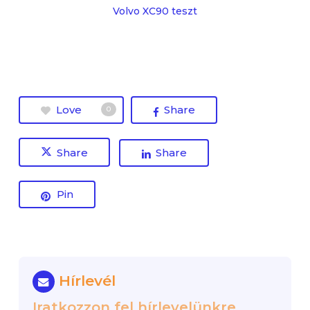
Volvo XC90 teszt
Love
Share
0
Share
Share
Pin
Hírlevél
Iratkozzon fel hírlevelünkre