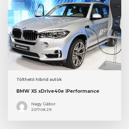
X5
xDrive40e
iPerformance
Tölthető hibrid autòk
BMW X5 xDrive40e iPerformance
Nagy Gábor
2017.08.29.