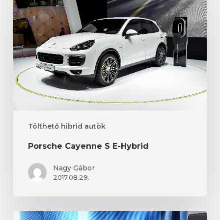
S
E-
Hybrid
Tölthető hibrid autòk
Porsche Cayenne S E-Hybrid
Nagy Gábor
2017.08.29.
BMW