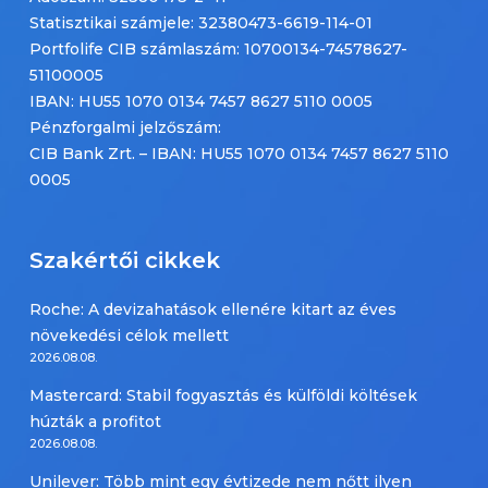
Statisztikai számjele: 32380473-6619-114-01
Portfolife CIB számlaszám: 10700134-74578627-
51100005
IBAN: HU55 1070 0134 7457 8627 5110 0005
Pénzforgalmi jelzőszám:
CIB Bank Zrt. – IBAN: HU55 1070 0134 7457 8627 5110
0005
Szakértői cikkek
Roche: A devizahatások ellenére kitart az éves
növekedési célok mellett
2026.08.08.
Mastercard: Stabil fogyasztás és külföldi költések
húzták a profitot
2026.08.08.
Unilever: Több mint egy évtizede nem nőtt ilyen