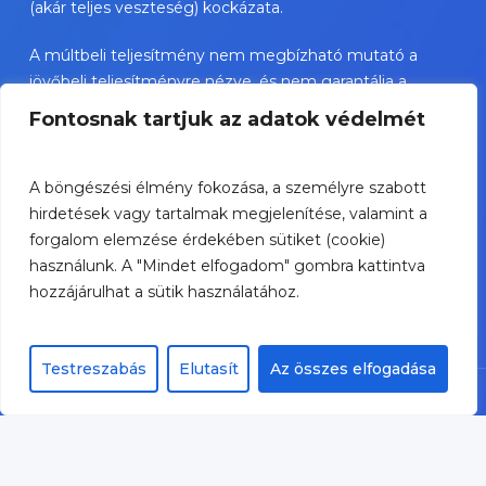
(akár teljes veszteség) kockázata.
A múltbeli teljesítmény nem megbízható mutató a
jövőbeli teljesítményre nézve, és nem garantálja a
jövőbeli sikereket.
Fontosnak tartjuk az adatok védelmét
TBSZ esetében az adókezelés a személyes státusztól
függ és változhat.
A böngészési élmény fokozása, a személyre szabott
hirdetések vagy tartalmak megjelenítése, valamint a
A bemutatott értékpapírok nem személyre szóló
forgalom elemzése érdekében sütiket (cookie)
befektetési ajánlások, és jelentős kockázatot
használunk. A "Mindet elfogadom" gombra kattintva
hordozhatnak.
hozzájárulhat a sütik használatához.
Testreszabás
Elutasít
Az összes elfogadása
© Portfolife Tanácsadó Zrt. 2026 -
Impresszum
-
Adatvédelem
-
Hírlevél
adatkezelés
-
Jogi nyilatkozat
-
Panaszkezelés
-
Ügyfélelégedettség-mérés
twitter
facebook
linkedin
youtube