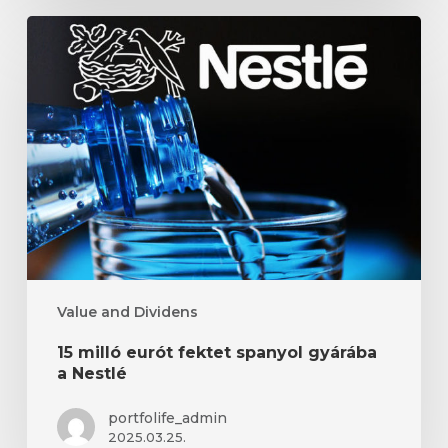
15
milló
eurót
fektet
spanyol
gyárába
a
Nestlé
Value and Dividens
15 milló eurót fektet spanyol gyárába
a Nestlé
portfolife_admin
2025.03.25.