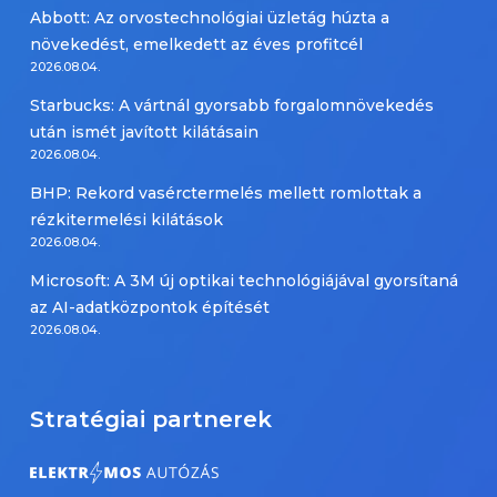
Abbott: Az orvostechnológiai üzletág húzta a
növekedést, emelkedett az éves profitcél
2026.08.04.
Starbucks: A vártnál gyorsabb forgalomnövekedés
után ismét javított kilátásain
2026.08.04.
BHP: Rekord vasérctermelés mellett romlottak a
rézkitermelési kilátások
2026.08.04.
Microsoft: A 3M új optikai technológiájával gyorsítaná
az AI-adatközpontok építését
2026.08.04.
Stratégiai partnerek