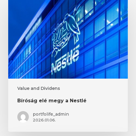
Bíróság
elé
megy
a
Nestlé
Value and Dividens
Bíróság elé megy a Nestlé
portfolife_admin
2026.01.06.