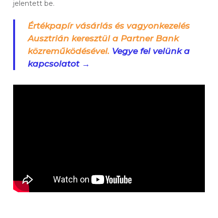
jelentett be.
Értékpapír vásárlás és vagyonkezelés
Ausztrián keresztül a Partner Bank
közreműködésével.
Vegye fel velünk a
kapcsolatot →