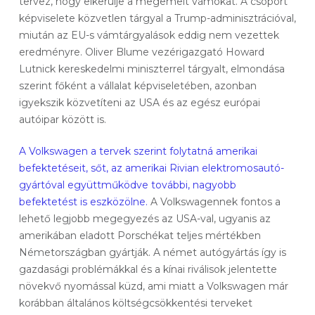
tervez, hogy elkerülje a megemelt vámokat. A csoport
képviselete közvetlen tárgyal a Trump-adminisztrációval,
miután az EU-s vámtárgyalások eddig nem vezettek
eredményre. Oliver Blume vezérigazgató Howard
Lutnick kereskedelmi miniszterrel tárgyalt, elmondása
szerint főként a vállalat képviseletében, azonban
igyekszik közvetíteni az USA és az egész európai
autóipar között is.
A Volkswagen a tervek szerint folytatná amerikai
befektetéseit, sőt, az amerikai Rivian elektromosautó-
gyártóval együttműködve további, nagyobb
befektetést is eszközölne.
A Volkswagennek fontos a
lehető legjobb megegyezés az USA-val, ugyanis az
amerikában eladott Porschékat teljes mértékben
Németországban gyártják. A német autógyártás így is
gazdasági problémákkal és a kínai riválisok jelentette
növekvő nyomással küzd, ami miatt a Volkswagen már
korábban általános költségcsökkentési terveket