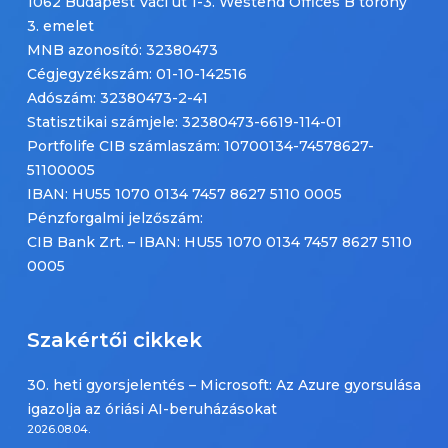
1062 Budapest Váci út 1-3. Westend Offices B torony
3. emelet
MNB azonosító: 32380473
Cégjegyzékszám: 01-10-142516
Adószám: 32380473-2-41
Statisztikai számjele: 32380473-6619-114-01
Portfolife CIB számlaszám: 10700134-74578627-
51100005
IBAN: HU55 1070 0134 7457 8627 5110 0005
Pénzforgalmi jelzőszám:
CIB Bank Zrt. – IBAN: HU55 1070 0134 7457 8627 5110
0005
Szakértői cikkek
30. heti gyorsjelentés – Microsoft: Az Azure gyorsulása
igazolja az óriási AI-beruházásokat
2026.08.04.