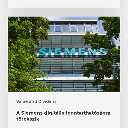
A
Siemens
digitális
fenntarthatóságra
törekszik
Value and Dividens
A Siemens digitális fenntarthatóságra
törekszik